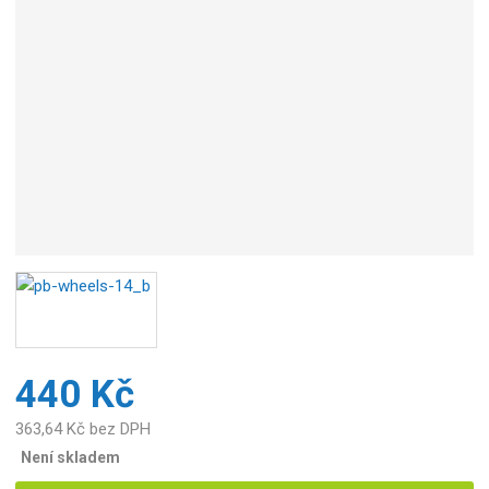
r
o
b
c
e
:
4
8
9
1
2
2
3
1
5
0
440 Kč
1
4
363,64 Kč bez DPH
8
Není skladem