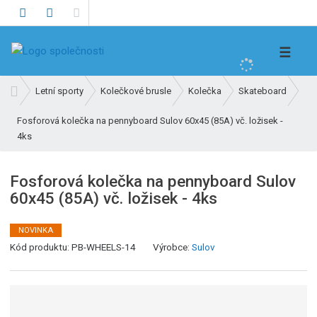
V
☰
y
h
Ú
Letní sporty
Kolečkové brusle
Kolečka
Skateboard
l
v
e
Fosforová kolečka na pennyboard Sulov 60x45 (85A) vč. ložisek -
o
4ks
d
d
n
a
í
t
Fosforová kolečka na pennyboard Sulov
s
60x45 (85A) vč. ložisek - 4ks
t
r
a
NOVINKA
K
n
Kód produktu:
PB-WHEELS-14
Výrobce:
Sulov
ó
a
d
v
ý