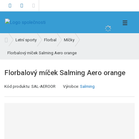
V
☰
y
h
Ú
Letní sporty
Florbal
Míčky
l
v
e
Florbalový míček Salming Aero orange
o
d
d
n
a
Florbalový míček Salming Aero orange
í
t
s
Kód produktu:
SAL-AEROOR
Výrobce:
Salming
t
r
a
n
a