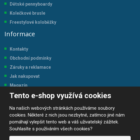
Dětské pennyboardy
Kolečkové brusle
Freestylové koloběžky
Informace
Kontakty
Obchodní podmínky
Záruky a reklamace
Jak nakupovat
Magazín
Tento e-shop využívá cookies
Tabulka velikostí
Na našich webových stránkách používáme soubory
cookies. Některé z nich jsou nezbytné, zatímco jiné nám
pomáhají vylepšit tento web a váš uživatelský zážitek.
Souhlasíte s používáním všech cookies?
© 2026, JP-SPORT.CZ SPORTOVNÍ POTŘEBY
Prohlášení o přístupnosti
|
Mapa stránek
|
|
GDPR