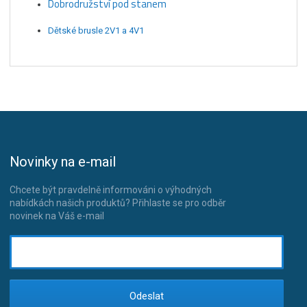
Dobrodružství pod stanem
Dětské brusle 2V1 a 4V1
Novinky na e-mail
Chcete být pravdelně informováni o výhodných
nabídkách našich produktů? Přihlaste se pro odběr
novinek na Váš e-mail
Odeslat