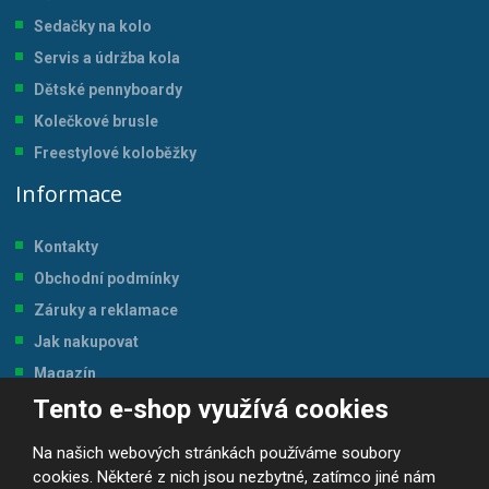
Sedačky na kolo
Servis a údržba kol
a
Dětské pennyboardy
Kolečkové brusle
Freestylové koloběžky
Informace
Kontakty
Obchodní podmínky
Záruky a reklamace
Jak nakupovat
Magazín
Tento e-shop využívá cookies
Tabulka velikostí
Na našich webových stránkách používáme soubory
cookies. Některé z nich jsou nezbytné, zatímco jiné nám