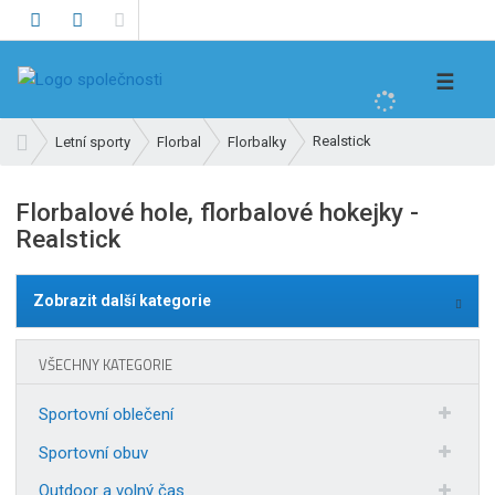
V
☰
y
h
Ú
Realstick
Letní sporty
Florbal
Florbalky
l
v
e
o
Florbalové hole, florbalové hokejky -
d
d
Realstick
n
a
í
t
s
Zobrazit další kategorie
t
r
a
VŠECHNY KATEGORIE
n
a
Sportovní oblečení
Sportovní obuv
Outdoor a volný čas