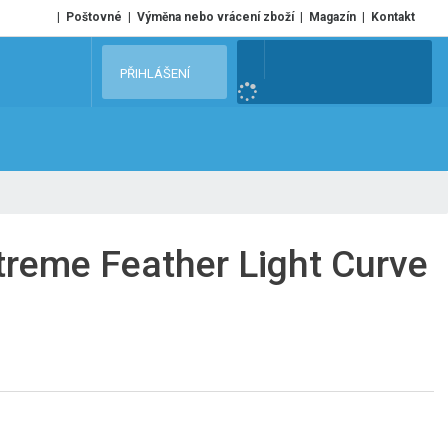
Poštovné
Výměna nebo vrácení zboží
Magazín
Kontakt
V
PŘIHLÁŠENÍ
y
h
l
e
d
a
t
treme Feather Light Curve