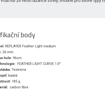
Tvrdá hůl 26 větší razance střely, vhodné pro silové typy
fikační body
el:
REPLAYER Feather Light medium
x:
26 mm
ka hole:
96cm
hnologie:
FEATHER LIGHT CURVE 1.0°
távka:
Textreme
ojeť:
kulatá
tnost:
185 g
eriál:
carbon fibre