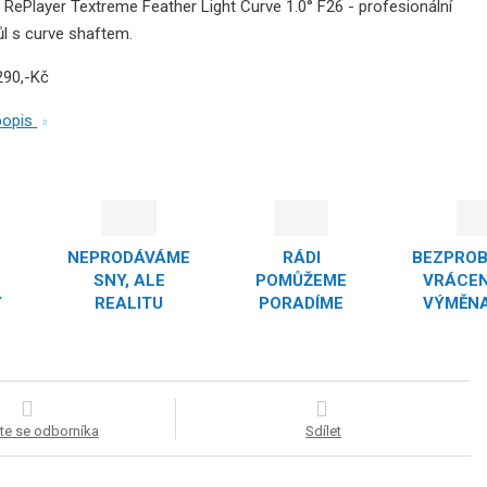
 RePlayer Textreme Feather Light Curve 1.0° F26 - profesionální
ůl s curve shaftem.
290,-Kč
 popis
NEPRODÁVÁME
RÁDI
BEZPRO
SNY, ALE
POMŮŽEME
VRÁCEN
Y
REALITU
PORADÍME
VÝMĚNA
te se odborníka
Sdílet