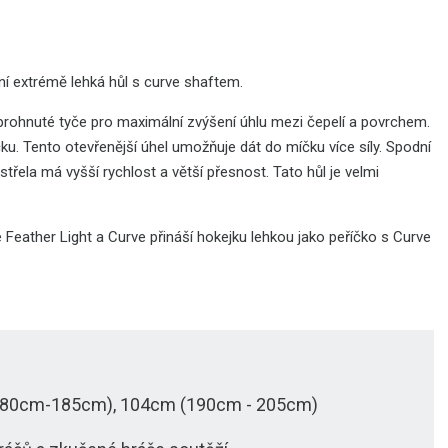
ní extrémě lehká hůl s curve shaftem.
 prohnuté tyče pro maximální zvýšení úhlu mezi čepelí a povrchem.
ku. Tento otevřenější úhel umožňuje dát do míčku více síly. Spodní
 střela má vyšší rychlost a větší přesnost. Tato hůl je velmi
 Feather Light a Curve přináší hokejku lehkou jako peříčko s Curve
 (180cm-185cm), 104cm (190cm - 205cm)