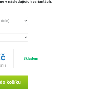
e v následujících variantách:
Kč
Skladem
 DPH
 do košíku