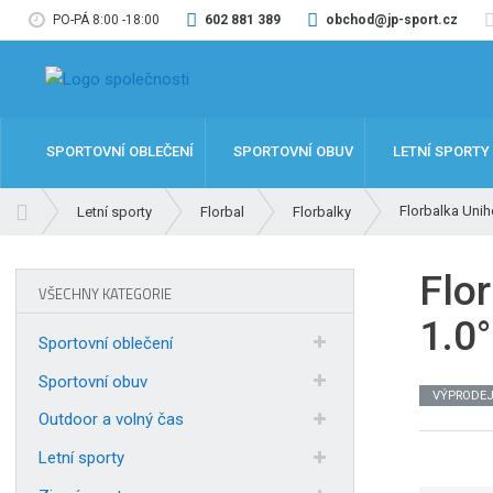
PO-PÁ 8:00 -18:00
602 881 389
obchod@jp-sport.cz
SPORTOVNÍ OBLEČENÍ
SPORTOVNÍ OBUV
LETNÍ SPORTY
Ú
Florbalka Unih
Letní sporty
Florbal
Florbalky
v
o
Flo
d
VŠECHNY KATEGORIE
n
1.0
í
Sportovní oblečení
s
t
Sportovní obuv
VÝPRODE
r
Outdoor a volný čas
a
n
Letní sporty
a