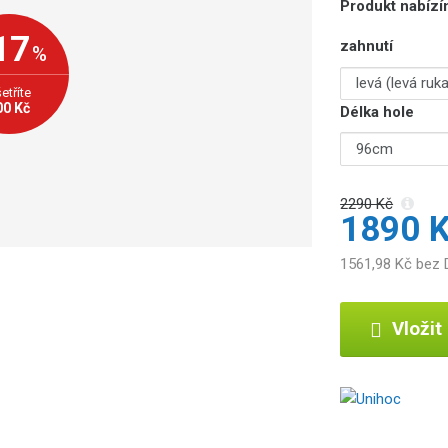
Produkt nabízím
17
zahnutí
%
etříte
00 Kč
Délka hole
2290 Kč
1890 
1561,98 Kč bez
Vložit