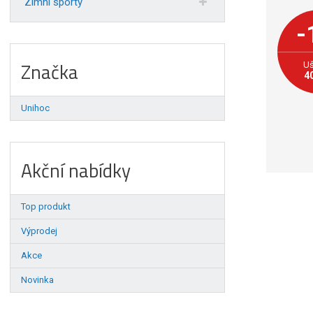
Zimní sporty
-
Značka
Uš
4
Unihoc
Akční nabídky
Top produkt
Výprodej
Akce
Novinka