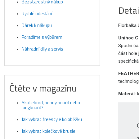
Bezstarostný nákup
Detai
Rychlé odeslání
Dárek k nákupu
Florbalka 
Poradíme s výběrem
Unihoc C
Spodní čás
Náhradní díly a servis
část hole 
specifická
FEATHE
technologi
Čtěte v magazínu
Materál:
Skatebord, penny board nebo
longboard?
Jak vybrat freestyle koloběžku
Jak vybrat kolečkové brusle