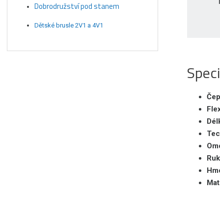
Dobrodružství pod stanem
Dětské brusle 2V1 a 4V1
Speci
Čep
Fle
Dél
Tec
Omo
Ruk
Hmo
Mat