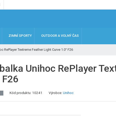
ZIMNÍ SPORTY
OUTDOOR A VOLNÝ ČAS
oc RePlayer Textreme Feather Light Curve 1.0° F26
rbalka Unihoc RePlayer Tex
° F26
Kód produktu:
10241
Výrobce:
Unihoc
J