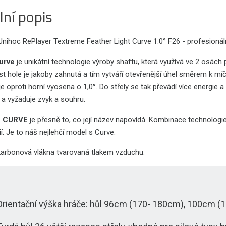
lní popis
Unihoc RePlayer Textreme Feather Light Curve 1.0° F26 - profesionál
urve
je unikátní technologie výroby shaftu, která využívá ve 2 osách
t hole je jakoby zahnutá a tím vytváří otevřenější úhel směrem k míč
je oproti horní vyosena o 1,0°. Do střely se tak převádí více energie a
 a vyžaduje zvyk a souhru.
R CURVE
je přesně to, co její název napovídá. Kombinace technologie
í. Je to náš nejlehčí model s Curve.
karbonová vlákna tvarovaná tlakem vzduchu.
Orientační výška hráče: hůl 96cm (170- 180cm), 100cm