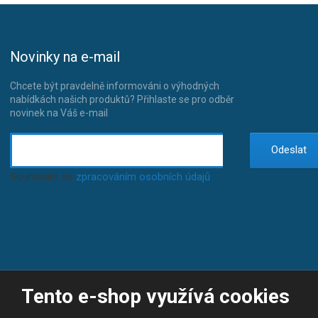
Novinky na e-mail
Chcete být pravdelně informováni o výhodných
nabídkách našich produktů? Přihlaste se pro odběr
novinek na Váš e-mail
Odeslat
Souhlasím se
zpracováním osobních údajů
.
Tento e-shop využívá cookies
© 2026, JP-SPORT.CZ SPORTOVNÍ POTŘEBY
Prohlášení o přístupnosti
|
Mapa stránek
|
|
GDPR