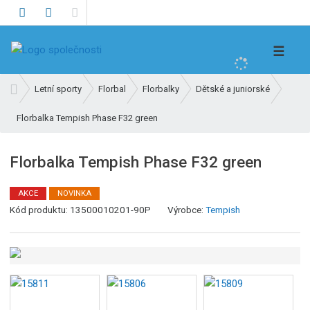
V
☰
y
h
Ú
Letní sporty
Florbal
Florbalky
Dětské a juniorské
l
v
e
Florbalka Tempish Phase F32 green
o
d
d
n
a
Florbalka Tempish Phase F32 green
í
t
s
AKCE
NOVINKA
t
Kód produktu:
13500010201-90P
Výrobce:
Tempish
r
a
n
a