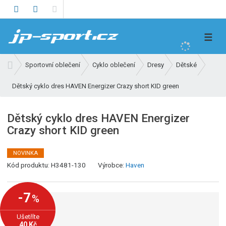
V
☰
y
h
Ú
Sportovní oblečení
Cyklo oblečení
Dresy
Dětské
l
v
e
Dětský cyklo dres HAVEN Energizer Crazy short KID green
o
d
d
n
a
Dětský cyklo dres HAVEN Energizer
í
t
Crazy short KID green
s
t
r
NOVINKA
a
Kód produktu:
H3481-130
Výrobce:
Haven
n
a
-7
%
Ušetříte
40 Kč