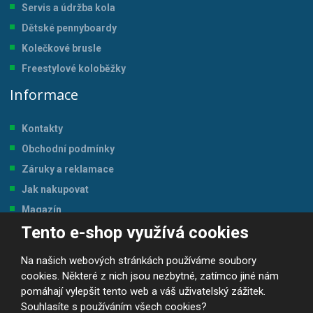
Servis a údržba kol
a
Dětské pennyboardy
Kolečkové brusle
Freestylové koloběžky
Informace
Kontakty
Obchodní podmínky
Záruky a reklamace
Jak nakupovat
Magazín
Tento e-shop využívá cookies
Tabulka velikostí
Na našich webových stránkách používáme soubory
cookies. Některé z nich jsou nezbytné, zatímco jiné nám
pomáhají vylepšit tento web a váš uživatelský zážitek.
Souhlasíte s používáním všech cookies?
© 2026, JP-SPORT.CZ SPORTOVNÍ POTŘEBY