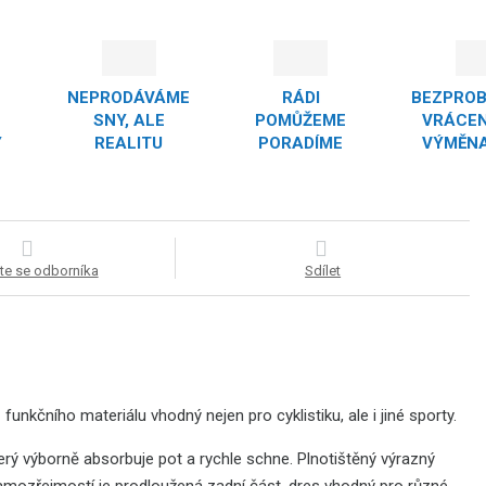
NEPRODÁVÁME
RÁDI
BEZPRO
SNY, ALE
POMŮŽEME
VRÁCEN
Y
REALITU
PORADÍME
VÝMĚNA
te se odborníka
Sdílet
unkčního materiálu vhodný nejen pro cyklistiku, ale i jiné sporty.
erý výborně absorbuje pot a rychle schne. Plnotištěný výrazný