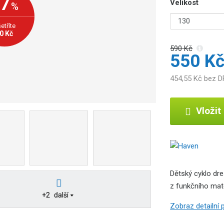
-7
Velikost
%
etříte
0 Kč
590 Kč
550 K
454,55 Kč bez 
Vložit
Dětský cyklo dre
z funkčního mater
+2
další
Zobraz detailní