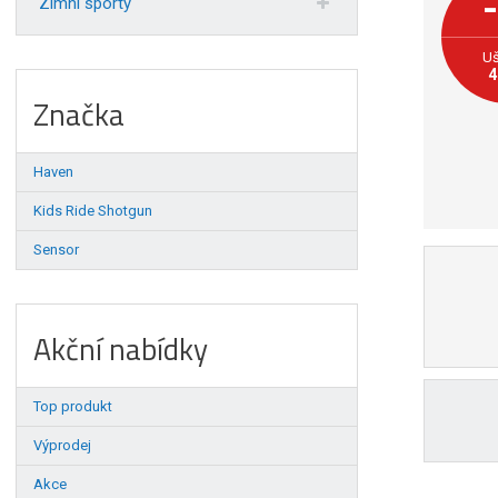
Zimní sporty
Uš
4
Značka
Haven
Kids Ride Shotgun
Sensor
Akční nabídky
Top produkt
Výprodej
Akce