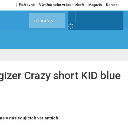
Poštovné
Výměna nebo vrácení zboží
Magazín
Kontakt
V
PŘIHLÁŠENÍ
y
h
l
e
d
a
t
izer Crazy short KID blue
e v následujících variantách: