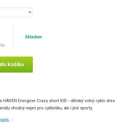
č
Skladem
DPH
 do košíku
s HAVEN Energizer Crazy short KID - dětský volný cyklo dres
iálu vhodný nejen pro cyklistiku, ale i jiné sporty.
 popis