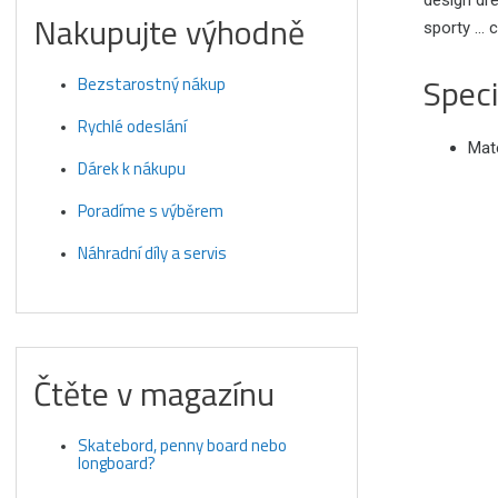
design dre
Nakupujte výhodně
sporty ... 
Speci
Bezstarostný nákup
Rychlé odeslání
Mate
Dárek k nákupu
Poradíme s výběrem
Náhradní díly a servis
Čtěte v magazínu
Skatebord, penny board nebo
longboard?