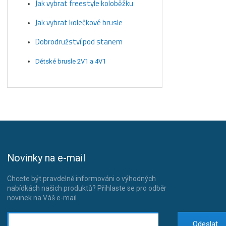
Jak vybrat freestyle koloběžku
Jak vybrat kolečkové brusle
Dobrodružství pod stanem
Dětské brusle 2V1 a 4V1
Novinky na e-mail
Chcete být pravdelně informováni o výhodných
nabídkách našich produktů? Přihlaste se pro odběr
novinek na Váš e-mail
Odeslat