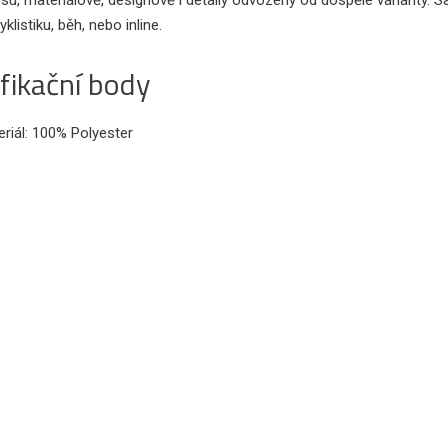
su, materiálově, designově i detaily odvozený od dospělé varianty. 
cyklistiku, běh, nebo inline.
fikační body
riál: 100% Polyester