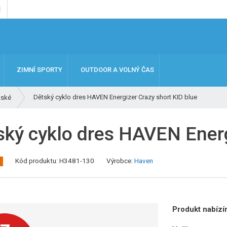
ZIMNÍ SPORTY
OUTDOOR A VOLNÝ ČAS
Dětský cyklo dres HAVEN Energizer Crazy short KID blue
tské
ský cyklo dres HAVEN Energ
Kód produktu:
H3481-130
Výrobce:
Haven
Produkt nabízím