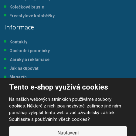
Kolečkové brusle
Freestylové koloběžky
Informace
Kontakty
Obchodní podmínky
Záruky a reklamace
Jak nakupovat
Magazín
Tento e-shop využívá cookies
Tabulka velikostí
Na našich webových stránkách používáme soubory
cookies. Některé z nich jsou nezbytné, zatímco jiné nám
pomáhají vylepšit tento web a váš uživatelský zážitek.
Souhlasíte s používáním všech cookies?
© 2026, JP-SPORT.CZ SPORTOVNÍ POTŘEBY
Prohlášení o přístupnosti
|
Mapa stránek
|
|
GDPR
Nastavení
E