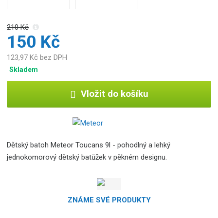
b
c
e
210 Kč
:
150 Kč
5
123,97 Kč bez DPH
9
0
Skladem
0
7
Vložit do košíku
2
4
0
4
8
Dětský batoh Meteor Toucans 9l - pohodlný a lehký
9
jednokomorový dětský batůžek v pěkném designu.
3
5
ZNÁME SVÉ PRODUKTY