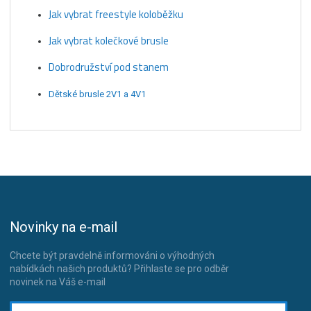
Jak vybrat freestyle koloběžku
Jak vybrat kolečkové brusle
Dobrodružství pod stanem
Dětské brusle 2V1 a 4V1
Novinky na e-mail
Chcete být pravdelně informováni o výhodných
nabídkách našich produktů? Přihlaste se pro odběr
novinek na Váš e-mail