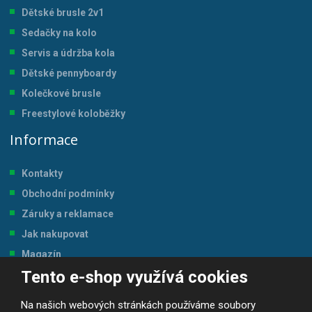
Dětské brusle 2v1
Sedačky na kolo
Servis a údržba kol
a
Dětské pennyboardy
Kolečkové brusle
Freestylové koloběžky
Informace
Kontakty
Obchodní podmínky
Záruky a reklamace
Jak nakupovat
Magazín
Tento e-shop využívá cookies
Tabulka velikostí
Na našich webových stránkách používáme soubory