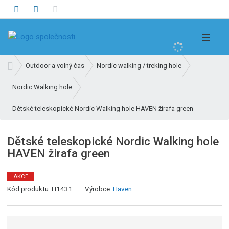
V
☰
y
h
Ú
Outdoor a volný čas
Nordic walking / treking hole
l
v
e
Nordic Walking hole
o
d
d
Dětské teleskopické Nordic Walking hole HAVEN žirafa green
n
a
í
t
s
Dětské teleskopické Nordic Walking hole
t
HAVEN žirafa green
r
a
AKCE
n
Kód produktu:
H1431
Výrobce:
Haven
a