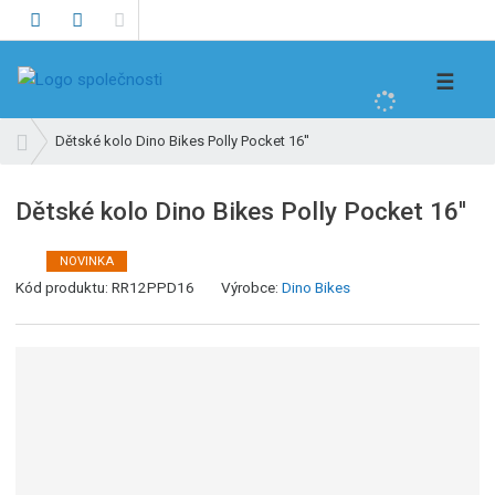
V
☰
y
h
Ú
Dětské kolo Dino Bikes Polly Pocket 16''
l
v
e
o
Dětské kolo Dino Bikes Polly Pocket 16''
d
d
n
a
í
NOVINKA
t
s
Kód produktu:
RR12PPD16
Výrobce:
Dino Bikes
t
r
a
n
a