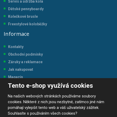
Servis a údržba kol
a
Dětské pennyboardy
Kolečkové brusle
Freestylové koloběžky
Informace
Kontakty
Obchodní podmínky
Záruky a reklamace
Jak nakupovat
Magazín
Tento e-shop využívá cookies
Tabulka velikostí
Na našich webových stránkách používáme soubory
cookies. Některé z nich jsou nezbytné, zatímco jiné nám
pomáhají vylepšit tento web a váš uživatelský zážitek.
Souhlasíte s používáním všech cookies?
© 2026, JP-SPORT.CZ SPORTOVNÍ POTŘEBY