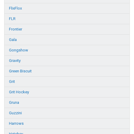
FlixFlox
FLR
Frontier
Gala
Gongshow
Gravity
Green Biscuit
Grit
Grit Hockey
Gruna
Guzzini
Harrows
Hatchey