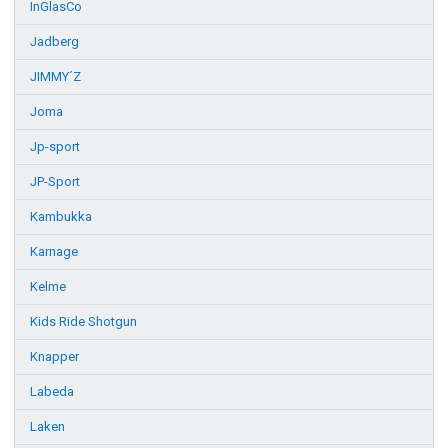
InGlasCo
Jadberg
JIMMY´Z
Joma
Jp-sport
JP-Sport
Kambukka
Karnage
Kelme
Kids Ride Shotgun
Knapper
Labeda
Laken