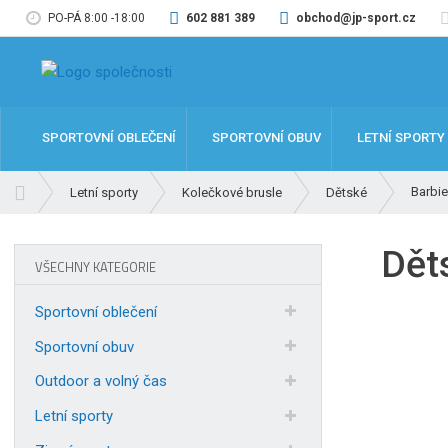
PO-PÁ 8:00 -18:00
602 881 389
obchod@jp-sport.cz
SPORTOVNÍ OBLEČENÍ
SPORTOVNÍ OBUV
LETNÍ SPORTY
Ú
Barbie
Letní sporty
Kolečkové brusle
Dětské
v
o
Dět
d
VŠECHNY KATEGORIE
n
í
Sportovní oblečení
s
t
Sportovní obuv
r
Outdoor a volný čas
a
n
Letní sporty
a