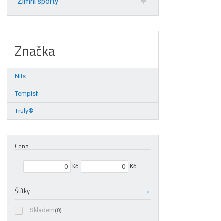
Zimní sporty
Značka
Nils
Tempish
Truly®
Cena
Min. hodnota
Max. hodnota
Kč
Kč
Štítky
Skladem
(0)