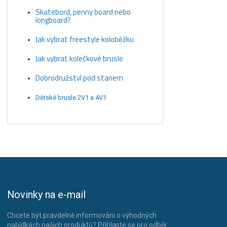
Skatebord, penny board nebo
longboard?
Jak vybrat freestyle koloběžku
Jak vybrat kolečkové brusle
Dobrodružství pod stanem
Dětské brusle 2V1 a 4V1
Novinky na e-mail
Chcete být pravdelně informováni o výhodných
nabídkách našich produktů? Přihlaste se pro odběr