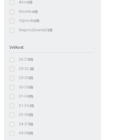
Akce
(0)
Novinka
(0)
Výprodej
(0)
Nejprodávanější
(0)
Velikost
26-29
(0)
29-32.
(0)
29-33
(0)
30-33
(0)
31-34
(0)
31-34.
(0)
33-36
(0)
34-37
(0)
34-38
(0)