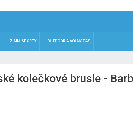
ZIMNÍ SPORTY
OUTDOOR A VOLNÝ ČAS
ské kolečkové brusle - Barb