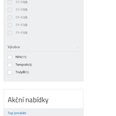
35-38
(0)
35-38
(0)
39-42
(0)
39-42
(0)
39-43
(0)
Výrobce
Nils
(11)
Tempish
(5)
Truly®
(1)
Akční nabídky
Top produkt