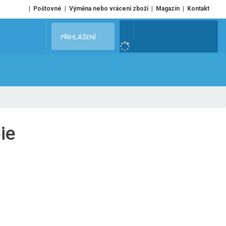
Poštovné
Výměna nebo vrácení zboží
Magazín
Kontakt
V
PŘIHLÁŠENÍ
y
h
l
e
d
a
t
ie