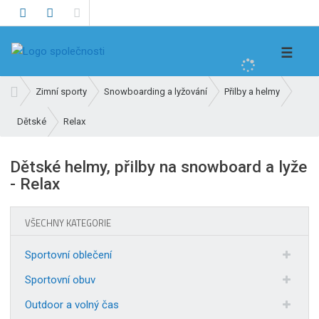
V
☰
y
h
Ú
Zimní sporty
Snowboarding a lyžování
Přilby a helmy
l
v
e
Relax
Dětské
o
d
d
n
a
Dětské helmy, přilby na snowboard a lyže
í
t
- Relax
s
t
r
VŠECHNY KATEGORIE
a
n
Sportovní oblečení
a
Sportovní obuv
Outdoor a volný čas