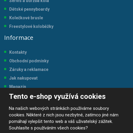
Servis a údržba kol
a
Dětské pennyboardy
Kolečkové brusle
Freestylové koloběžky
Informace
Kontakty
Obchodní podmínky
Záruky a reklamace
Jak nakupovat
Magazín
Tento e-shop využívá cookies
Tabulka velikostí
Na našich webových stránkách používáme soubory
cookies. Některé z nich jsou nezbytné, zatímco jiné nám
pomáhají vylepšit tento web a váš uživatelský zážitek.
Souhlasíte s používáním všech cookies?
© 2026, JP-SPORT.CZ SPORTOVNÍ POTŘEBY