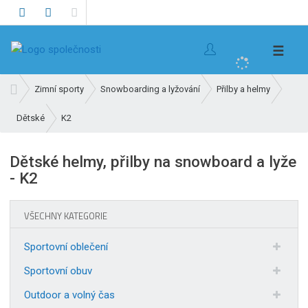
V
☰
y
h
Ú
Zimní sporty
Snowboarding a lyžování
Přilby a helmy
l
v
e
K2
Dětské
o
d
d
n
a
Dětské helmy, přilby na snowboard a lyže
í
t
- K2
s
t
r
VŠECHNY KATEGORIE
a
n
Sportovní oblečení
a
Sportovní obuv
Outdoor a volný čas