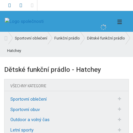
V
☰
y
h
Ú
Sportovní oblečení
Funkční prádlo
Dětské funkční prádlo
l
v
e
Hatchey
o
d
d
n
a
Dětské funkční prádlo - Hatchey
í
t
s
t
VŠECHNY KATEGORIE
r
a
Sportovní oblečení
n
Sportovní obuv
a
Outdoor a volný čas
Letní sporty