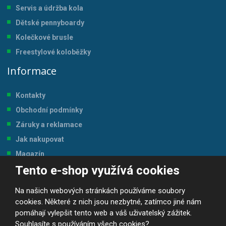
Servis a údržba kol
a
Dětské pennyboardy
Kolečkové brusle
Freestylové koloběžky
Informace
Kontakty
Obchodní podmínky
Záruky a reklamace
Jak nakupovat
Magazín
Tento e-shop využívá cookies
Tabulka velikostí
Na našich webových stránkách používáme soubory
cookies. Některé z nich jsou nezbytné, zatímco jiné nám
pomáhají vylepšit tento web a váš uživatelský zážitek.
Souhlasíte s používáním všech cookies?