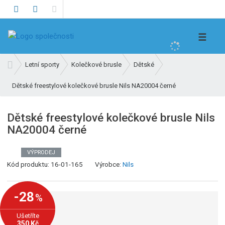
V
☰
y
h
Ú
Letní sporty
Kolečkové brusle
Dětské
l
v
e
Dětské freestylové kolečkové brusle Nils NA20004 černé
o
d
d
n
a
Dětské freestylové kolečkové brusle Nils
í
t
NA20004 černé
s
t
r
VÝPRODEJ
K
a
Kód produktu:
16-01-165
Výrobce:
Nils
ó
n
d
a
-28
%
v
ý
Ušetříte
r
350 Kč