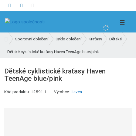
V
☰
y
h
Ú
Sportovní oblečení
Cyklo oblečení
Kraťasy
Dětské
l
v
e
Dětské cyklistické kraťasy Haven TeenAge blue/pink
o
d
d
n
a
Dětské cyklistické kraťasy Haven
í
t
TeenAge blue/pink
s
t
Kód produktu:
H2591-1
Výrobce:
Haven
r
a
n
a