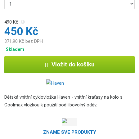
c
e
:
8
490 Kč
450 Kč
5
9
371,90 Kč bez DPH
5
5
Skladem
6
7
Vložit do košíku
4
6
6
9
0
Dětská vnitřní cyklovložka Haven - vnitřní kraťasy na kolo s
8
Coolmax vložkou k použití pod libovolný oděv.
ZNÁME SVÉ PRODUKTY