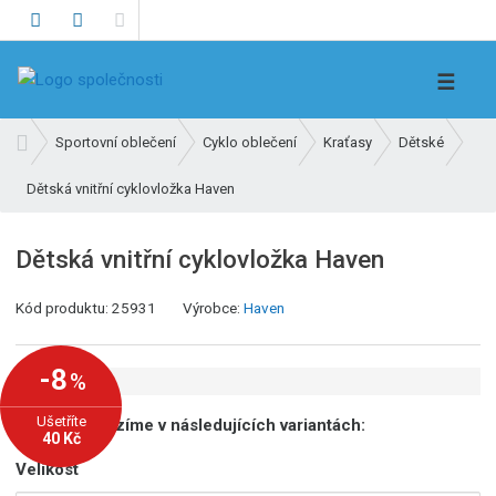
V
☰
y
h
Ú
Sportovní oblečení
Cyklo oblečení
Kraťasy
Dětské
l
v
e
Dětská vnitřní cyklovložka Haven
o
d
d
n
a
Dětská vnitřní cyklovložka Haven
í
t
s
K
Kód produktu:
25931
Výrobce:
Haven
t
ó
r
d
a
-8
%
v
n
ý
a
Ušetříte
Produkt nabízíme v následujících variantách:
r
40 Kč
o
Velikost
b