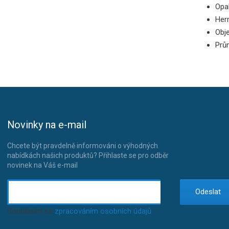
Opa
Her
Obj
Prů
Novinky na e-mail
Chcete být pravdelně informováni o výhodných
nabídkách našich produktů? Přihlaste se pro odběr
novinek na Váš e-mail
Odeslat
Souhlasím se
zpracováním osobních údajů
.