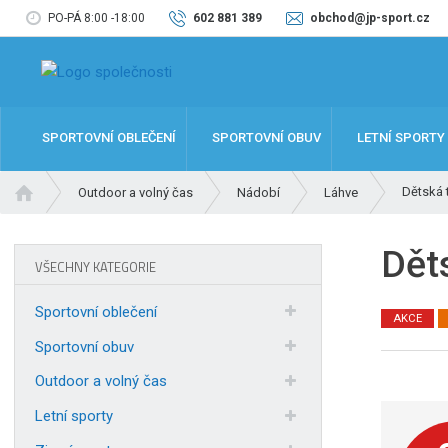
PO-PÁ 8:00 -18:00
602 881 389
obchod@jp-sport.cz
SPORTOVNÍ OBLEČENÍ
SPORTOVNÍ OBUV
LETNÍ SPORTY
Ú
Dětská 
Outdoor a volný čas
Nádobí
Láhve
v
o
Dět
d
VŠECHNY KATEGORIE
n
í
Sportovní oblečení
AKCE
s
t
Sportovní obuv
r
Outdoor a volný čas
a
n
Letní sporty
a