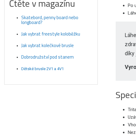
Čtěte v magazínu
Po 
Láh
Skatebord, penny board nebo
longboard?
Jak vybrat freestyle koloběžku
Láhe
zdra
Jak vybrat kolečkové brusle
díky
Dobrodružství pod stanem
Vyro
Dětské brusle 2V1 a 4V1
Speci
Trit
Uzáv
Vhod
Nez