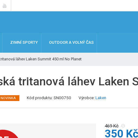
ZIMNÍ SPORTY
OUTDOOR A VOLNÝ ČAS
tritanová láhev Laken Summit 450 ml No Planet
ská tritanová láhev Laken 
K
Kód produktu:
SN00750
Výrobce:
Laken
NOVINKA
ó
d
v
ý
469 Kč
350 K
r
o