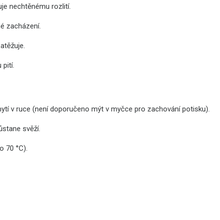
je nechtěnému rozlití.
né zacházení.
atěžuje.
pití.
ytí v ruce (není doporučeno mýt v myčce pro zachování potisku).
ůstane svěží.
o 70 °C).