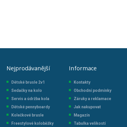
Nejprodávanější
Informace
Dětské brusle 2v1
Kontakty
Sedačky na kolo
Obchodní podmínky
Servis a údržba kol
a
Záruky a reklamace
Dětské pennyboardy
Jak nakupovat
Kolečkové brusle
Magazín
Freestylové koloběžky
Tabulka velikostí