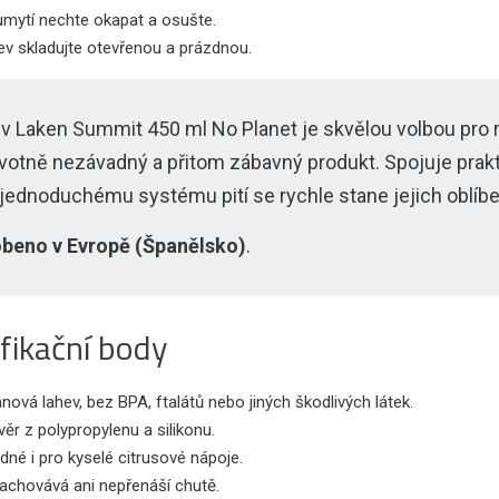
umytí nechte okapat a osušte.
ev skladujte otevřenou a prázdnou.
v Laken Summit 450 ml No Planet je skvělou volbou pro rod
votně nezávadný a přitom zábavný produkt. Spojuje prakti
 jednoduchému systému pití se rychle stane jejich oblí
beno v Evropě (Španělsko)
.
fikační body
anová lahev, bez BPA, ftalátů nebo jiných škodlivých látek.
ěr z polypropylenu a silikonu.
né i pro kyselé citrusové nápoje.
achovává ani nepřenáší chutě.