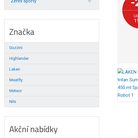
-
Zimní sporty
Uš
1
Značka
Guzzini
Highlander
Laken
Meatfly
Meteor
Nils
Akční nabídky