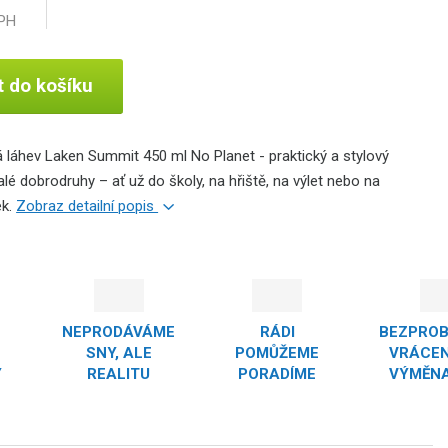
DPH
t do košíku
 láhev Laken Summit 450 ml No Planet - praktický a stylový
lé dobrodruhy – ať už do školy, na hřiště, na výlet nebo na
ek.
Zobraz detailní popis
NEPRODÁVÁME
RÁDI
BEZPRO
SNY, ALE
POMŮŽEME
VRÁCEN
Y
REALITU
PORADÍME
VÝMĚNA