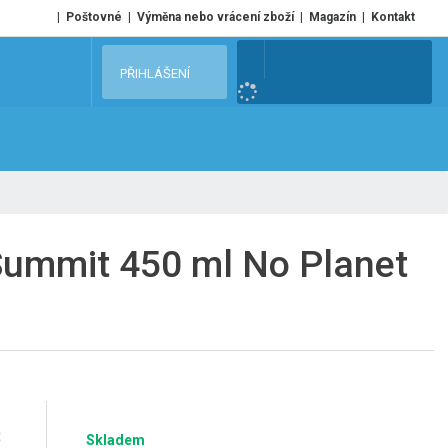
Poštovné
Výměna nebo vrácení zboží
Magazín
Kontakt
V
PŘIHLÁŠENÍ
y
h
l
e
d
a
t
Summit 450 ml No Planet
č
Skladem