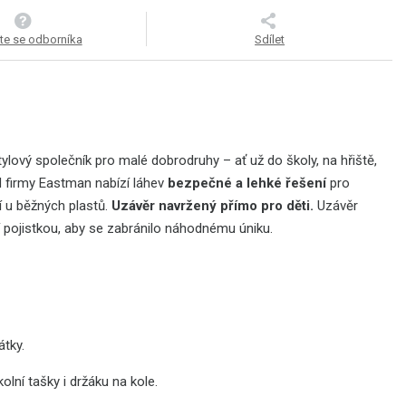
te se odborníka
Sdílet
ylový společník pro malé dobrodruhy – ať už do školy, na hřiště,
 firmy Eastman nabízí láhev
bezpečné a lehké řešení
pro
jí u běžných plastů.
Uzávěr navržený přímo pro děti.
Uzávěr
pojistkou, aby se zabránilo náhodnému úniku.
átky.
olní tašky i držáku na kole.