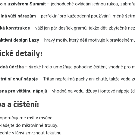
ko s uzávěrem Summit
– jednoduché ovládání jednou rukou, zabraňu
lná vůči nárazům
– perfektní pro každodenní používání i méně šetr
ká konstrukce
– váží jen pár desítek gramů, takže děti zbytečně nez
aktivní design Lazy
– hravý motiv, který děti motivuje k pravidelnému 
ické detaily:
dná údržba
– široké hrdlo umožňuje pohodlné čištění, vhodné pro m
trální chuť nápoje
– Tritan nepřejímá pachy ani chutě, takže voda z
ena pro většinu nápojů
– vhodná na vodu, džusy i iontové nápoje (d
a a čištění:
oporučujeme mýt v myčce.
ládejte do mikrovlnné trouby.
chte v láhvi zmrznout tekutinu.