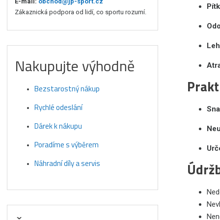
E-mail:
obchod@jp-sport.cz
Pít
Zákaznická podpora od lidí, co sportu rozumí.
Odo
Leh
Nakupujte výhodně
Atr
Prakt
Bezstarostný nákup
Rychlé odeslání
Sna
Dárek k nákupu
Neu
Poradíme s výběrem
Urč
Náhradní díly a servis
Údržb
Ned
Nevk
Nene