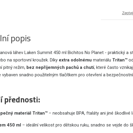
Zeptej
lní popis
tanová láhev Laken Summit 450 ml Bichitos No Planet - praktický a st
ebo na sportovní kroužek. Díky
extra odolnému
materiálu
Tritan™
od
í pitný režim,
bez nepříjemných pachů a chutí
, které často vznika
 vybaven snadno použitelným tlačítkem pro otevření a bezpečnostní 
í přednosti:
pečný materiál Tritan™
– neobsahuje BPA, ftaláty ani jiné škodlivé l
em 450 ml
– ideální velikost pro dětskou ruku, snadno se vejde do šk