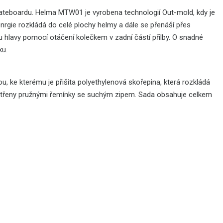
kateboardu. Helma MTW01 je vyrobena technologií Out-mold, kdy je
enrgie rozkládá do celé plochy helmy a dále se přenáší přes
hlavy pomocí otáčení kolečkem v zadní částí přilby. O snadné
ku.
 ke kterému je přišita polyethylenová skořepina, která rozkládá
opatřeny pružnými řemínky se suchým zipem. Sada obsahuje celkem