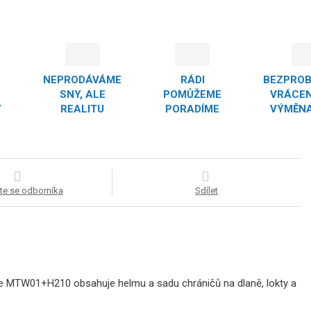
NEPRODÁVÁME
RÁDI
BEZPRO
SNY, ALE
POMŮŽEME
VRÁCEN
Y
REALITU
PORADÍME
VÝMĚNA
te se odborníka
Sdílet
e MTW01+H210 obsahuje helmu a sadu chráničů na dlaně, lokty a