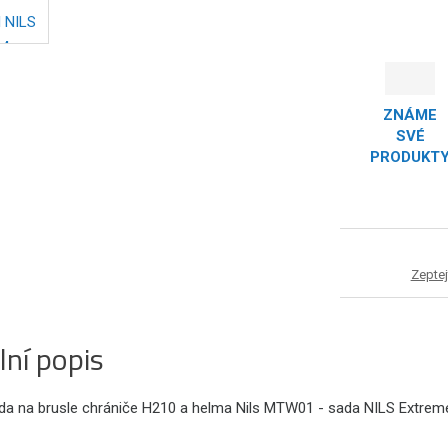
ZNÁME
SVÉ
PRODUKT
Zeptej
lní popis
da na brusle chrániče H210 a helma Nils MTW01 - sada NILS Extrem