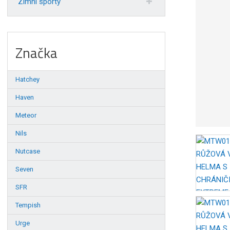
Zimní sporty
Značka
Hatchey
Haven
Meteor
Nils
Nutcase
Seven
SFR
Tempish
Urge