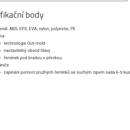
fikační body
riál: ABS, EPS, EVA, nylon, polyester, PE
ma:
technologie Out-mold
nastavitelný obvod hlavy
řemínek pod bradou s přezkou
ániče:
zapínání pomocí pružných řemínků se suchým zipem sada 6-ti kusů: 