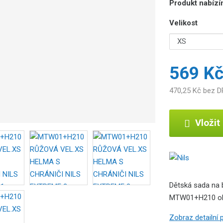
Produkt nabízím
r
o
Velikost
b
c
e
:
569 K
5
9
470,25 Kč bez 
0
7
6
Vložit
9
5
5
9
5
9
Dětská sada na 
0
MTW01+H210 obsa
1
Zobraz detailní