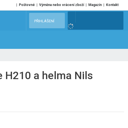
Poštovné
Výměna nebo vrácení zboží
Magazín
Kontakt
V
PŘIHLÁŠENÍ
y
h
l
e
d
a
t
e H210 a helma Nils