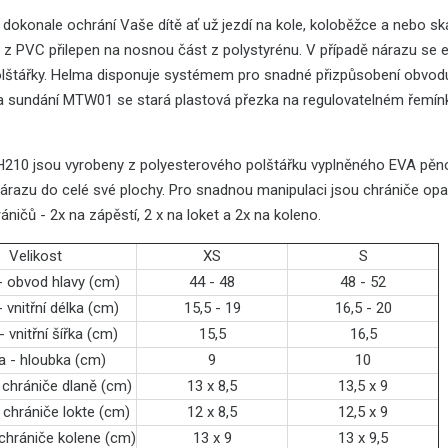
 dokonale ochrání Vaše dítě ať už jezdí na kole, koloběžce a nebo s
t z PVC přilepen na nosnou část z polystyrénu. V případě nárazu se 
lštářky. Helma disponuje systémem pro snadné přizpůsobení obvodu 
a sundání MTW01 se stará plastová přezka na regulovatelném řemín
H210 jsou vyrobeny z polyesterového polštářku vyplněného EVA pěnou,
 nárazu do celé své plochy. Pro snadnou manipulaci jsou chrániče 
áničů - 2x na zápěstí, 2 x na loket a 2x na koleno.
Velikost
XS
S
 obvod hlavy (cm)
44 - 48
48 - 52
 vnitřní délka (cm)
15,5 - 19
16,5 - 20
 vnitřní šířka (cm)
15,5
16,5
 - hloubka (cm)
9
10
chrániče dlaně (cm)
13 x 8,5
13,5 x 9
chrániče lokte (cm)
12 x 8,5
12,5 x 9
hrániče kolene (cm)
13 x 9
13 x 9,5