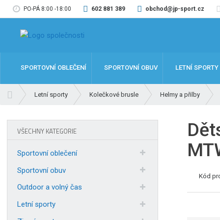
PO-PÁ 8:00 -18:00
602 881 389
obchod@jp-sport.cz
SPORTOVNÍ OBLEČENÍ
SPORTOVNÍ OBUV
LETNÍ SPORTY
Ú
Letní sporty
Kolečkové brusle
Helmy a přilby
v
o
Dět
d
VŠECHNY KATEGORIE
n
MT
í
Sportovní oblečení
s
t
Sportovní obuv
Kód pr
r
Outdoor a volný čas
a
n
Letní sporty
a