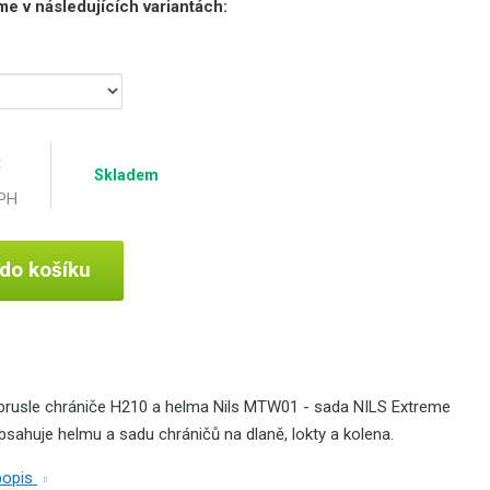
e v následujících variantách:
č
Skladem
DPH
 do košíku
brusle chrániče H210 a helma Nils MTW01 - sada NILS Extreme
huje helmu a sadu chráničů na dlaně, lokty a kolena.
 popis