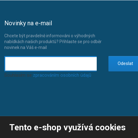
Novinky na e-mail
Chcete být pravdelně informováni o výhodných
nabídkách našich produktů? Přihlaste se pro odběr
novinek na Váš e-mail
Odeslat
Souhlasím se
zpracováním osobních údajů
.
Tento e-shop využívá cookies
© 2026, JP-SPORT.CZ SPORTOVNÍ POTŘEBY
Prohlášení o přístupnosti
|
Mapa stránek
|
|
GDPR
E