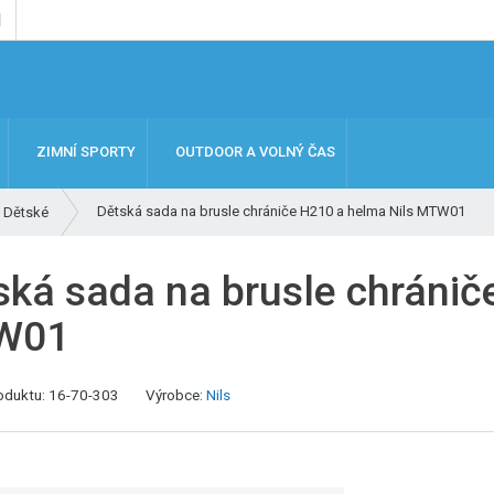
ZIMNÍ SPORTY
OUTDOOR A VOLNÝ ČAS
Dětská sada na brusle chrániče H210 a helma Nils MTW01
Dětské
ská sada na brusle chránič
W01
K
oduktu:
16-70-303
Výrobce:
Nils
ó
d
v
ý