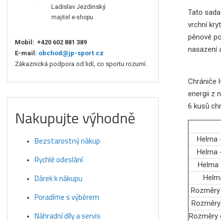
Ladislav Jezdinský
Tato sada
majitel e-shopu
vrchní kry
pěnové po
Mobil:
+420 602 881 389
nasazení 
E-mail:
obchod@jp-sport.cz
Zákaznická podpora od lidí, co sportu rozumí.
Chrániče 
energii z
6 kusů chr
Nakupujte výhodně
Helma -
Bezstarostný nákup
Helma -
Rychlé odeslání
Helma -
Dárek k nákupu
Helma
Rozměry 
Poradíme s výběrem
Rozměry 
Náhradní díly a servis
Rozměry c