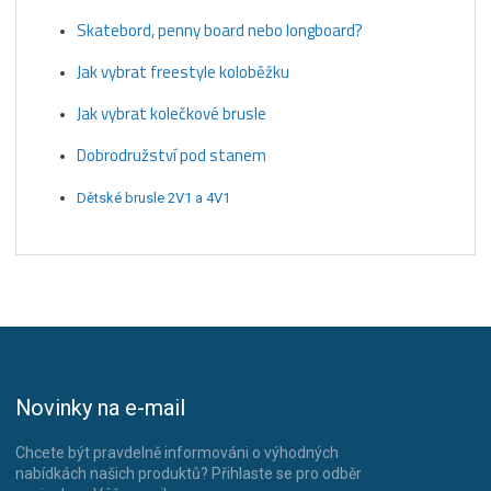
Skatebord, penny board nebo longboard?
Jak vybrat freestyle koloběžku
Jak vybrat kolečkové brusle
Dobrodružství pod stanem
Dětské brusle 2V1 a 4V1
Novinky na e-mail
Chcete být pravdelně informováni o výhodných
nabídkách našich produktů? Přihlaste se pro odběr