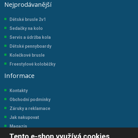
Nejprodávanější
Dětské brusle 2v1
Sedačky na kolo
Servis a údržba kol
a
Dětské pennyboardy
Kolečkové brusle
Freestylové koloběžky
Informace
Kontakty
Obchodní podmínky
Záruky a reklamace
Jak nakupovat
Magazín
Tento e-shop využívá cookies
Tabulka velikostí