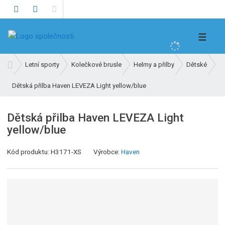
V
☰
y
h
Ú
Letní sporty
Kolečkové brusle
Helmy a přilby
Dětské
l
v
e
Dětská přilba Haven LEVEZA Light yellow/blue
o
d
d
n
a
Dětská přilba Haven LEVEZA Light
í
t
yellow/blue
s
t
Kód produktu:
H3171-XS
Výrobce:
Haven
r
a
n
a