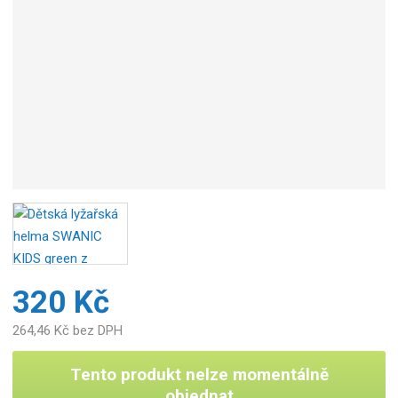
o
b
c
e
:
8
5
9
4
1
7
2
7
3
3
320 Kč
0
6
264,46 Kč bez DPH
1
Tento produkt nelze momentálně
objednat