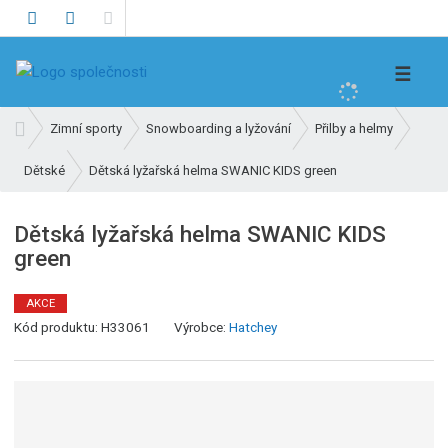
V
☰
y
h
Ú
Zimní sporty
Snowboarding a lyžování
Přilby a helmy
l
v
e
Dětská lyžařská helma SWANIC KIDS green
Dětské
o
d
d
n
a
Dětská lyžařská helma SWANIC KIDS
í
t
green
s
t
r
AKCE
K
a
Kód produktu:
H33061
Výrobce:
Hatchey
ó
n
d
a
v
ý
r