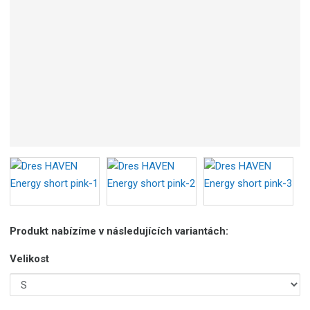
o
b
c
e
:
8
5
9
5
5
6
7
5
0
4
Produkt nabízíme v následujících variantách:
3
1
Velikost
0