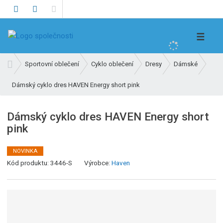
V
☰
y
h
Ú
Sportovní oblečení
Cyklo oblečení
Dresy
Dámské
l
v
e
Dámský cyklo dres HAVEN Energy short pink
o
d
d
n
a
Dámský cyklo dres HAVEN Energy short
í
t
pink
s
t
r
NOVINKA
K
a
Kód produktu:
3446-S
Výrobce:
Haven
ó
n
d
a
v
ý
r