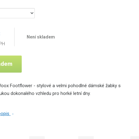
č
Není skladem
DPH
ladem
ox Footflower - stylové a velmi pohodlné dámské žabky s
ukou dokonalého vzhledu pro horké letní dny.
 popis