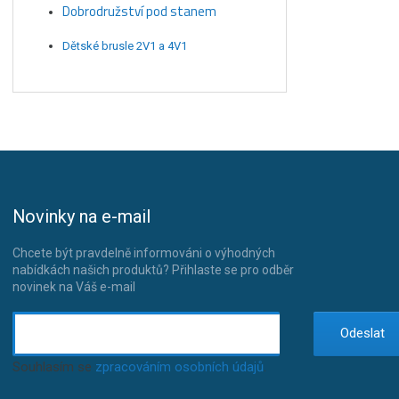
Dobrodružství pod stanem
Dětské brusle 2V1 a 4V1
Novinky na e-mail
Chcete být pravdelně informováni o výhodných
nabídkách našich produktů? Přihlaste se pro odběr
novinek na Váš e-mail
Odeslat
Souhlasím se
zpracováním osobních údajů
.