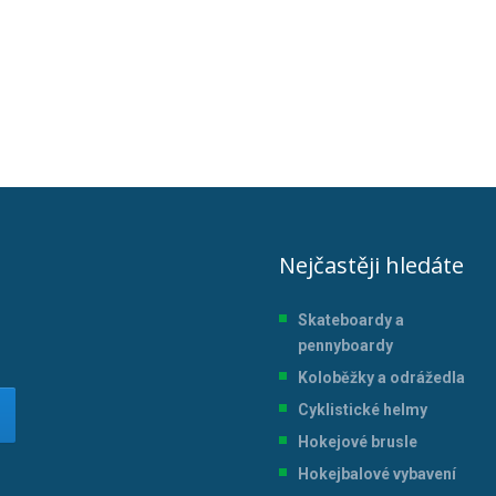
Nejčastěji hledáte
Skateboardy a
pennyboardy
Koloběžky a odrážedla
Cyklistické helmy
Hokejové brusle
Hokejbalové vybavení