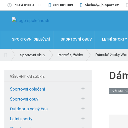
PO-PÁ 8:00 -18:00
602 881 389
obchod@jp-sport.cz
SPORTOVNÍ OBLEČENÍ
SPORTOVNÍ OBUV
LETNÍ SPORTY
Ú
Dámské žabky Woo
Sportovní obuv
Pantofle, žabky
v
o
Dám
d
VŠECHNY KATEGORIE
n
í
Sportovní oblečení
VÝPRODE
s
t
Sportovní obuv
r
Outdoor a volný čas
a
n
Letní sporty
a