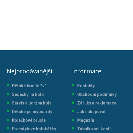
Nejprodávanější
Informace
Dětské brusle 2v1
Kontakty
Sedačky na kolo
Obchodní podmínky
Servis a údržba kol
a
Záruky a reklamace
Dětské pennyboardy
Jak nakupovat
Kolečkové brusle
Magazín
Freestylové koloběžky
Tabulka velikostí