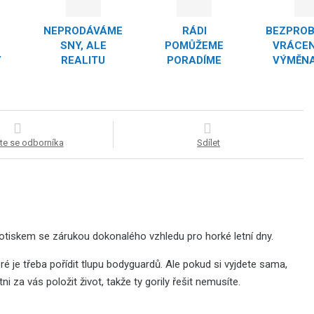
NEPRODÁVÁME
RÁDI
BEZPRO
SNY, ALE
POMŮŽEME
VRÁCEN
Y
REALITU
PORADÍME
VÝMĚNA
te se odborníka
Sdílet
tiskem se zárukou dokonalého vzhledu pro horké letní dny.
ré je třeba pořídit tlupu bodyguardů. Ale pokud si vyjdete sama,
 za vás položit život, takže ty gorily řešit nemusíte.