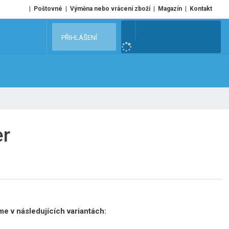
Poštovné
Výměna nebo vrácení zboží
Magazín
Kontakt
V
PŘIHLÁŠENÍ
y
h
l
e
d
a
t
er
e v následujících variantách: