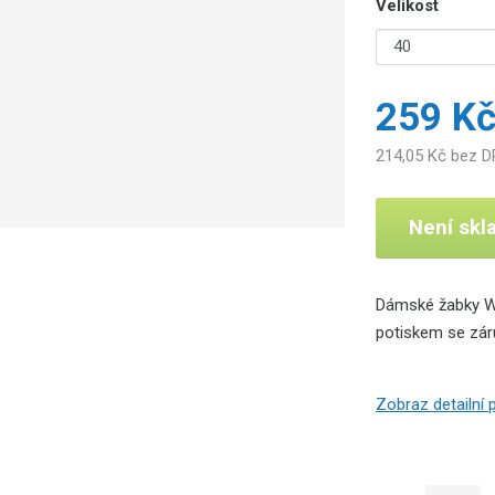
Velikost
259 K
214,05 Kč bez 
Není sk
Dámské žabky Wo
potiskem se zár
Zobraz detailní