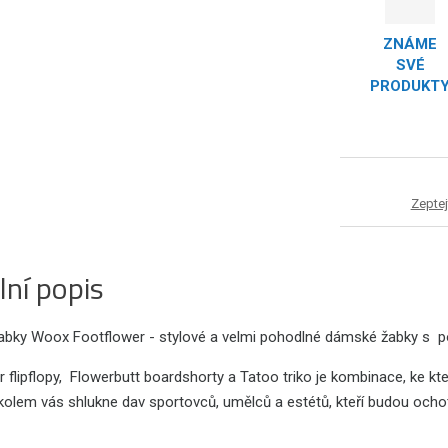
ZNÁME
SVÉ
PRODUKT
Zeptej
lní popis
bky Woox Footflower - stylové a velmi pohodlné dámské žabky s po
 flipflopy, Flowerbutt boardshorty a Tatoo triko je kombinace, ke kte
kolem vás shlukne dav sportovců, umělců a estétů, kteří budou ochotni