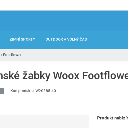
ZIMNÍ SPORTY
OUTDOOR A VOLNÝ ČAS
x Footflower
ské žabky Woox Footflow
Kód produktu:
W20285-40
J
Produkt nabízím