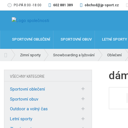
PO-PÁ 8:00 -18:00
602 881 389
obchod@jp-sport.cz
SPORTOVNÍ OBLEČENÍ
SPORTOVNÍ OBUV
LETNÍ SPORTY
Ú
Zimní sporty
Snowboarding a lyžování
Oblečení
v
o
dám
d
VŠECHNY KATEGORIE
n
í
Sportovní oblečení
s
t
Sportovní obuv
r
Outdoor a volný čas
a
n
Letní sporty
a