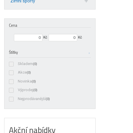
Zimní sporty
Cena
Min. hodnota
Max. hodnota
Kč
Kč
Štítky
Skladem
(0)
Akce
(0)
Novinka
(0)
Výprodej
(0)
Nejprodávanější
(0)
Akční nabídky