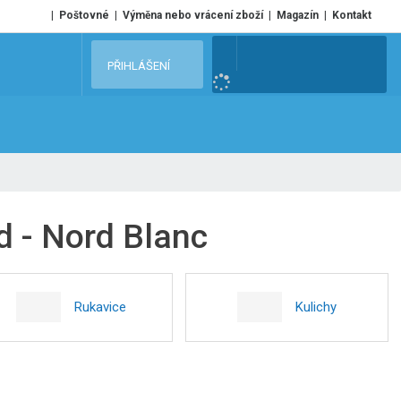
Poštovné
Výměna nebo vrácení zboží
Magazín
Kontakt
V
PŘIHLÁŠENÍ
y
h
l
e
d
a
t
 - Nord Blanc
Rukavice
Kulichy