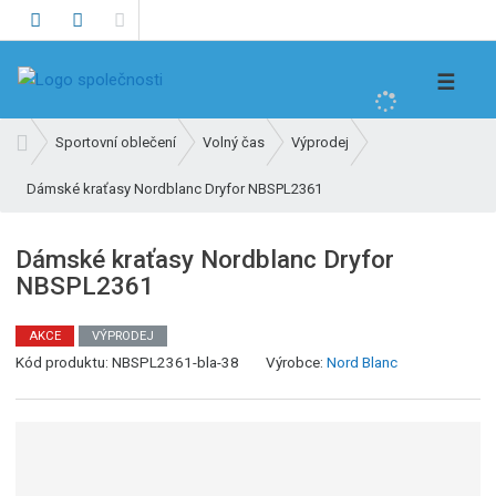
V
☰
y
h
Ú
Sportovní oblečení
Volný čas
Výprodej
l
v
e
Dámské kraťasy Nordblanc Dryfor NBSPL2361
o
d
d
n
a
Dámské kraťasy Nordblanc Dryfor
í
t
NBSPL2361
s
t
r
AKCE
VÝPRODEJ
a
Kód produktu:
NBSPL2361-bla-38
Výrobce:
Nord Blanc
n
a