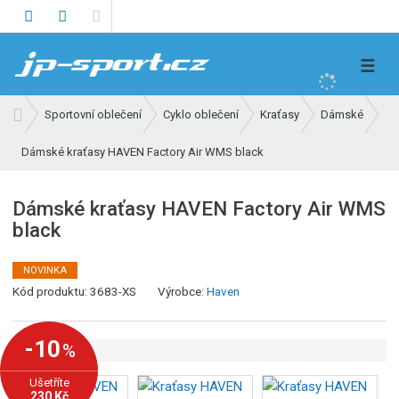
V
☰
y
h
Ú
Sportovní oblečení
Cyklo oblečení
Kraťasy
Dámské
l
v
e
Dámské kraťasy HAVEN Factory Air WMS black
o
d
d
n
a
Dámské kraťasy HAVEN Factory Air WMS
í
t
black
s
t
r
NOVINKA
K
a
Kód produktu:
3683-XS
Výrobce:
Haven
ó
n
d
a
-10
%
v
ý
Ušetříte
r
230 Kč