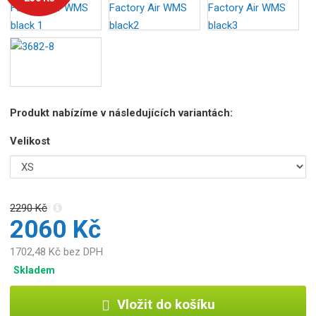
o
b
c
e
:
8
5
Produkt nabízíme v následujících variantách:
9
5
Velikost
5
6
7
5
2290 Kč
1
2060 Kč
5
9
1702,48 Kč bez DPH
8
9
Skladem
Vložit do košíku