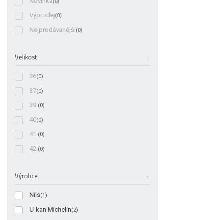
Novinka
(0)
Výprodej
(0)
Nejprodávanější
(0)
Velikost
36
(0)
37
(0)
39.
(0)
40
(0)
41.
(0)
42.
(0)
Výrobce
Nils
(1)
U-kan Michelin
(2)