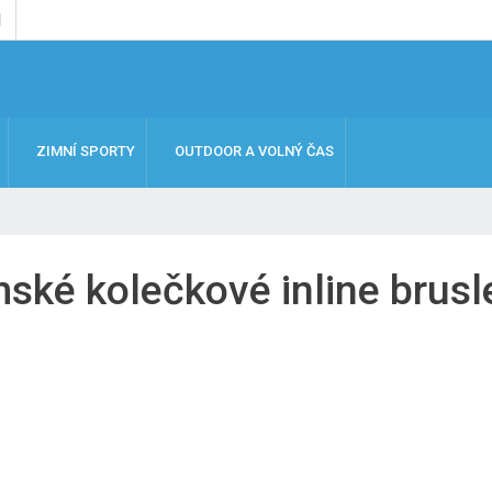
ZIMNÍ SPORTY
OUTDOOR A VOLNÝ ČAS
ké kolečkové inline brusle