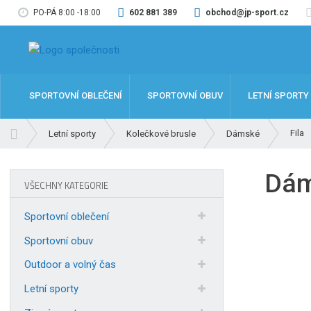
PO-PÁ 8:00 -18:00
602 881 389
obchod@jp-sport.cz
SPORTOVNÍ OBLEČENÍ
SPORTOVNÍ OBUV
LETNÍ SPORTY
Ú
Fila
Letní sporty
Kolečkové brusle
Dámské
v
o
Dáms
d
VŠECHNY KATEGORIE
n
í
Sportovní oblečení
s
t
Sportovní obuv
r
Outdoor a volný čas
a
n
Letní sporty
a