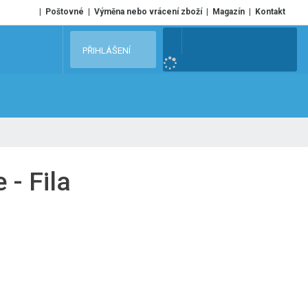
Poštovné
Výměna nebo vrácení zboží
Magazín
Kontakt
V
PŘIHLÁŠENÍ
y
h
l
e
d
a
t
 - Fila