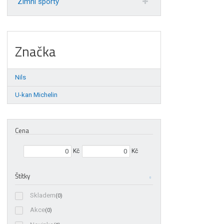
Zimní sporty
Značka
Nils
U-kan Michelin
Cena
Min. hodnota
Max. hodnota
Kč
Kč
Štítky
Skladem
(0)
Akce
(0)