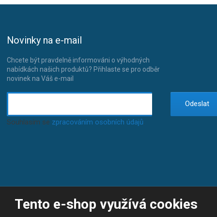
Novinky na e-mail
Chcete být pravdelně informováni o výhodných
nabídkách našich produktů? Přihlaste se pro odběr
novinek na Váš e-mail
Odeslat
Souhlasím se
zpracováním osobních údajů
.
Tento e-shop využívá cookies
© 2026, JP-SPORT.CZ SPORTOVNÍ POTŘEBY
Prohlášení o přístupnosti
|
Mapa stránek
|
|
GDPR