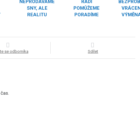
NEPRODÁVÁME
RÁDI
BEZPRO
SNY, ALE
POMŮŽEME
VRÁCEN
Y
REALITU
PORADÍME
VÝMĚNA
te se odborníka
Sdílet
 čas.