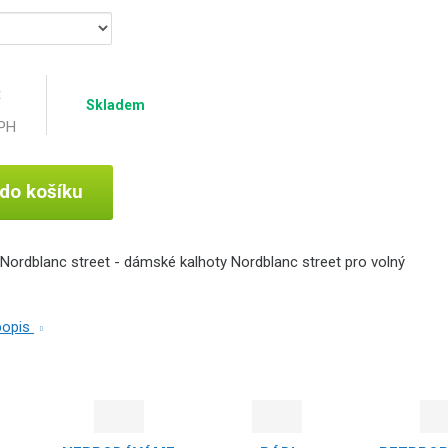
č
Skladem
DPH
 do košíku
Nordblanc street - dámské kalhoty Nordblanc street pro volný
 popis