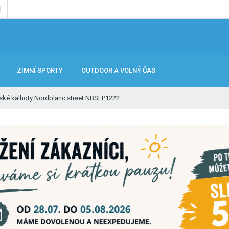
ZIMNÍ SPORTY
OUTDOOR A VOLNÝ ČAS
ké kalhoty Nordblanc street NBSLP1222