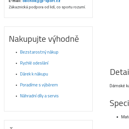
E-mail:
obchod@jp-sport.cz
Zákaznická podpora od lidí, co sportu rozumí.
Nakupujte výhodně
Bezstarostný nákup
Rychlé odeslání
Detai
Dárek k nákupu
Poradíme s výběrem
Dámské ka
Náhradní díly a servis
Speci
Mate