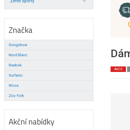
Zimní sporty
Značka
Gongshow
Dám
Nord Blanc
Reebok
AKCE
Surfanic
Woox
Zoo York
Akční nabídky