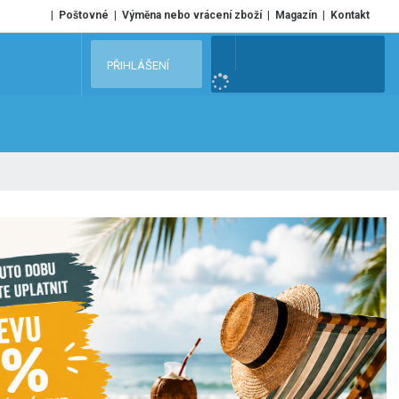
Poštovné
Výměna nebo vrácení zboží
Magazín
Kontakt
V
PŘIHLÁŠENÍ
y
h
l
e
d
a
t