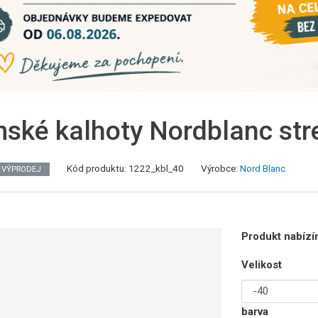
ské kalhoty Nordblanc st
Kód produktu:
1222_kbl_40
Výrobce:
Nord Blanc
VÝPRODEJ
Produkt nabízím
Velikost
barva