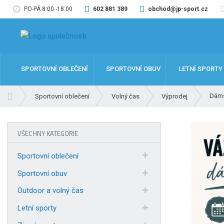
PO-PÁ 8:00 -18:00
602 881 389
obchod@jp-sport.cz
SPORTOVNÍ OBLEČENÍ
SPORTOVNÍ OBUV
LETNÍ SPORTY
Ú
Dáms
Sportovní oblečení
Volný čas
Výprodej
v
o
d
VŠECHNY KATEGORIE
n
í
Sportovní oblečení
s
t
Sportovní obuv
r
Outdoor a volný čas
a
n
Letní sporty
a