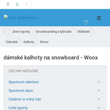
V
☰
y
h
Ú
Zimní sporty
Snowboarding a lyžování
Oblečení
l
v
e
Woox
Dámské
Kalhoty
o
d
d
n
a
dámské kalhoty na snowboard - Woox
í
t
s
t
VŠECHNY KATEGORIE
r
a
Sportovní oblečení
n
Sportovní obuv
a
Outdoor a volný čas
Letní sporty