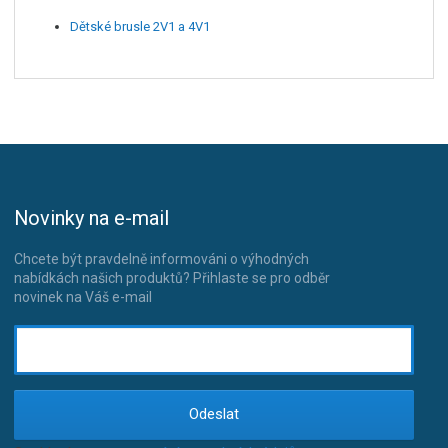
Dětské brusle 2V1 a 4V1
Novinky na e-mail
Chcete být pravdelně informováni o výhodných
nabídkách našich produktů? Přihlaste se pro odběr
novinek na Váš e-mail
Odeslat