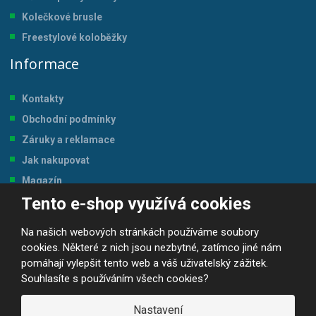
Kolečkové brusle
Freestylové koloběžky
Informace
Kontakty
Obchodní podmínky
Záruky a reklamace
Jak nakupovat
Magazín
Tento e-shop využívá cookies
Tabulka velikostí
Na našich webových stránkách používáme soubory
cookies. Některé z nich jsou nezbytné, zatímco jiné nám
pomáhají vylepšit tento web a váš uživatelský zážitek.
Souhlasíte s používáním všech cookies?
© 2026, JP-SPORT.CZ SPORTOVNÍ POTŘEBY
Prohlášení o přístupnosti
|
Mapa stránek
|
|
GDPR
Nastavení
E