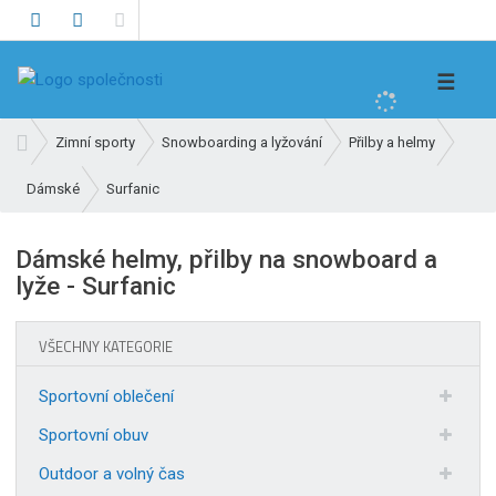
V
☰
y
h
Ú
Zimní sporty
Snowboarding a lyžování
Přilby a helmy
l
v
e
Surfanic
Dámské
o
d
d
n
a
Dámské helmy, přilby na snowboard a
í
t
lyže - Surfanic
s
t
r
VŠECHNY KATEGORIE
a
n
Sportovní oblečení
a
Sportovní obuv
Outdoor a volný čas