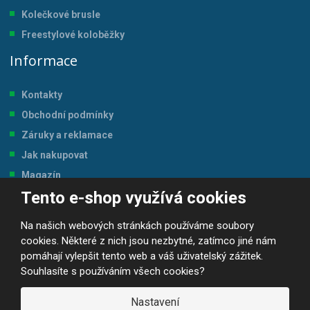
Kolečkové brusle
Freestylové koloběžky
Informace
Kontakty
Obchodní podmínky
Záruky a reklamace
Jak nakupovat
Magazín
Tento e-shop využívá cookies
Tabulka velikostí
Na našich webových stránkách používáme soubory
cookies. Některé z nich jsou nezbytné, zatímco jiné nám
pomáhají vylepšit tento web a váš uživatelský zážitek.
Souhlasíte s používáním všech cookies?
© 2026, JP-SPORT.CZ SPORTOVNÍ POTŘEBY
Prohlášení o přístupnosti
|
Mapa stránek
|
|
GDPR
Nastavení
E