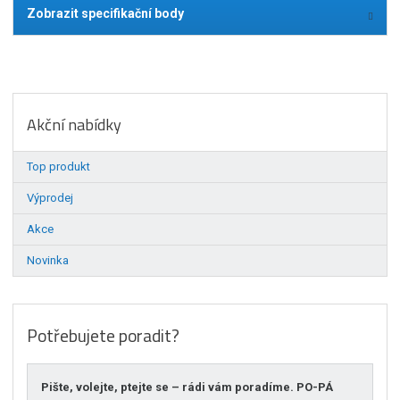
Zobrazit specifikační body
Akční nabídky
Top produkt
Výprodej
Akce
Novinka
Potřebujete poradit?
Pište, volejte, ptejte se – rádi vám poradíme. PO-PÁ