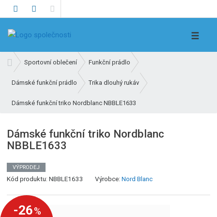
V
☰
y
h
Ú
Sportovní oblečení
Funkční prádlo
l
v
e
Dámské funkční prádlo
Trika dlouhý rukáv
o
d
d
Dámské funkční triko Nordblanc NBBLE1633
n
a
í
t
s
Dámské funkční triko Nordblanc
t
NBBLE1633
r
a
VÝPRODEJ
n
Kód produktu:
NBBLE1633
Výrobce:
Nord Blanc
a
-26
%