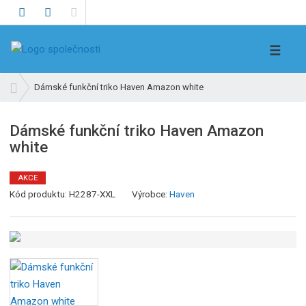
V
☰
y
h
Ú
Dámské funkční triko Haven Amazon white
l
v
e
o
Dámské funkční triko Haven Amazon
d
d
white
n
a
í
t
s
AKCE
t
Kód produktu:
H2287-XXL
Výrobce:
Haven
r
a
n
a