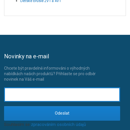
Dětské brusle 2V1 a 4V1
Novinky na e-mail
Chcete být pravdelně informováni o výhodných
nabídkách našich produktů? Přihlaste se pro odběr
novinek na Váš e-mail
Odeslat
Souhlasím se
zpracováním osobních údajů
.