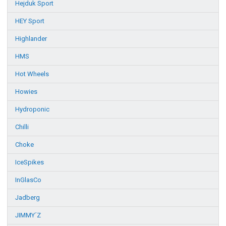
Hejduk Sport
HEY Sport
Highlander
HMS
Hot Wheels
Howies
Hydroponic
Chilli
Choke
IceSpikes
InGlasCo
Jadberg
JIMMY´Z