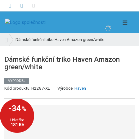
V
☰
y
h
Ú
Dámské funkční triko Haven Amazon green/white
l
v
e
o
Dámské funkční triko Haven Amazon
d
d
green/white
n
a
í
t
s
VÝPRODEJ
t
Kód produktu:
H2287-XL
Výrobce:
Haven
r
a
-34
%
n
a
Ušetříte
181 Kč