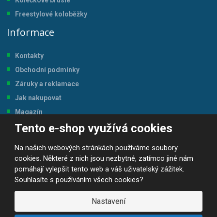
Kolečkové brusle
Freestylové koloběžky
Informace
Kontakty
Obchodní podmínky
Záruky a reklamace
Jak nakupovat
Magazín
Tento e-shop využívá cookies
Tabulka velikostí
Na našich webových stránkách používáme soubory
cookies. Některé z nich jsou nezbytné, zatímco jiné nám
pomáhají vylepšit tento web a váš uživatelský zážitek.
Souhlasíte s používáním všech cookies?
© 2026, JP-SPORT.CZ SPORTOVNÍ POTŘEBY
Prohlášení o přístupnosti
|
Mapa stránek
|
|
GDPR
Nastavení
E
B
VYROBILA
R