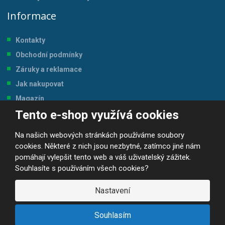
Informace
Kontakty
Obchodní podmínky
Záruky a reklamace
Jak nakupovat
Magazín
Tento e-shop využívá cookies
Tabulka velikostí
Na našich webových stránkách používáme soubory
cookies. Některé z nich jsou nezbytné, zatímco jiné nám
pomáhají vylepšit tento web a váš uživatelský zážitek.
Souhlasíte s používáním všech cookies?
© 2026, JP-SPORT.CZ SPORTOVNÍ POTŘEBY
Prohlášení o přístupnosti
|
Mapa stránek
|
|
GDPR
Nastavení
E
B
VYROBILA
R
Á
Souhlasím
N
A