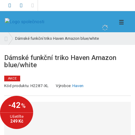
V
☰
y
h
Ú
Dámské funkční triko Haven Amazon blue/white
l
v
e
o
Dámské funkční triko Haven Amazon
d
d
blue/white
n
a
í
t
s
AKCE
t
Kód produktu:
H2287-XL
Výrobce:
Haven
r
a
-42
%
n
a
Ušetříte
249 Kč