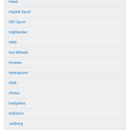
Head
Hejduk Sport
HEY Sport
Highlander
HMS
Hot Wheels
Howies
Hydroponic
Chilli
Choke
IceSpikes
InGlasCo
Jadberg