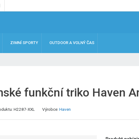
ZIMNÍ SPORTY
OUTDOOR A VOLNÝ ČAS
ské funkční triko Haven A
oduktu:
H2287-XXL
Výrobce:
Haven
Produkt nabízím