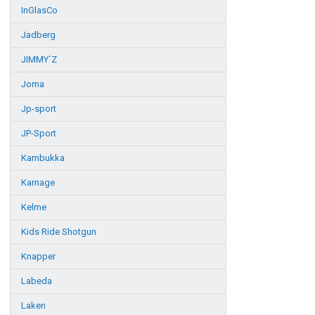
InGlasCo
Jadberg
JIMMY´Z
Joma
Jp-sport
JP-Sport
Kambukka
Karnage
Kelme
Kids Ride Shotgun
Knapper
Labeda
Laken