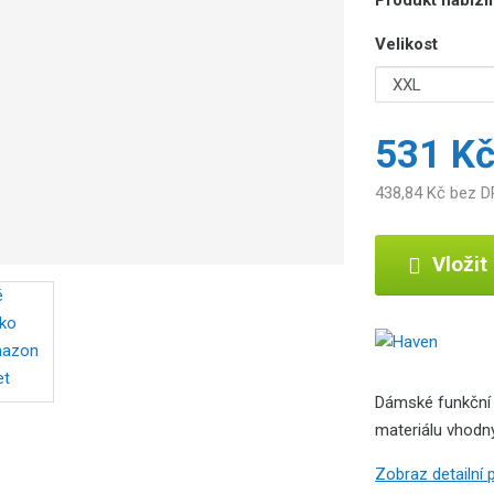
Velikost
531 K
438,84 Kč bez 
Vložit
Dámské funkční 
materiálu vhodný 
Zobraz detailní