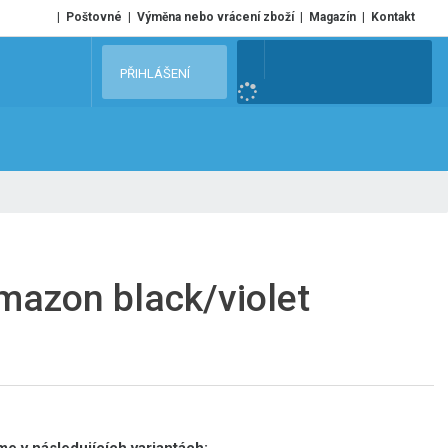
Poštovné
Výměna nebo vrácení zboží
Magazín
Kontakt
V
PŘIHLÁŠENÍ
y
h
l
e
d
a
t
mazon black/violet
e v následujících variantách: