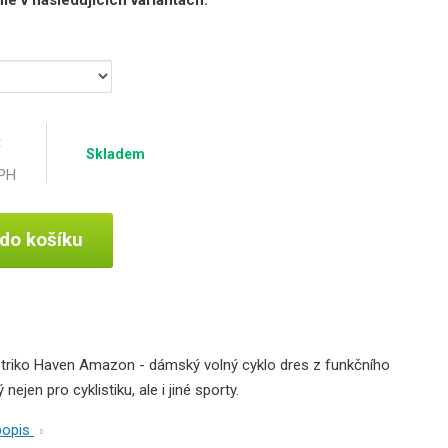
č
Skladem
DPH
 do košíku
triko Haven Amazon - dámský volný cyklo dres z funkčního
nejen pro cyklistiku, ale i jiné sporty.
 popis