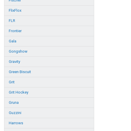
Fischer
FlixFlox
FLR
Frontier
Gala
Gongshow
Gravity
Green Biscuit
Grit
Grit Hockey
Gruna
Guzzini
Harrows