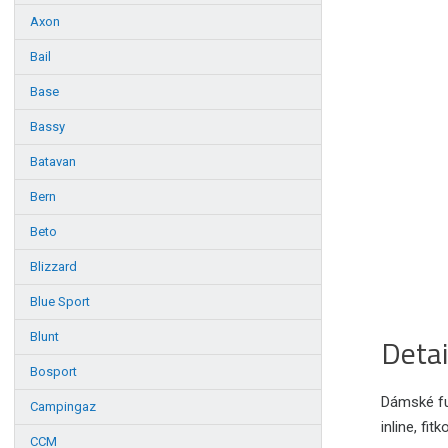
Axon
Bail
Base
Bassy
Batavan
Bern
Beto
Blizzard
Blue Sport
Blunt
Detai
Bosport
Dámské fun
Campingaz
inline, fit
CCM