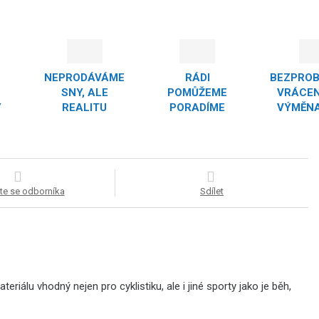
NEPRODÁVÁME
RÁDI
BEZPRO
SNY, ALE
POMŮŽEME
VRÁCEN
Y
REALITU
PORADÍME
VÝMĚNA
te se odborníka
Sdílet
álu vhodný nejen pro cyklistiku, ale i jiné sporty jako je běh,