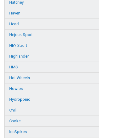
Hatchey
Haven
Head
Hejduk Sport
HEY Sport
Highlander
HMS
Hot Wheels
Howies
Hydroponic
Chilli
Choke
IceSpikes