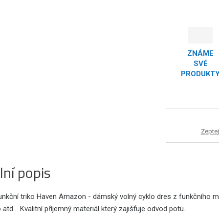
ZNÁME
SVÉ
PRODUKT
Zeptej
lní popis
kční triko Haven Amazon - dámský volný cyklo dres z funkčního materi
ko atd.. Kvalitní příjemný materiál který zajišťuje odvod potu.