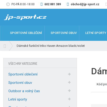
PO-PÁ 8:00 -18:00
602 881 389
obchod@jp-sport.cz
SPORTOVNÍ OBLEČENÍ
SPORTOVNÍ OBUV
LETNÍ SPORTY
Ú
Dámské funkční triko Haven Amazon black/violet
v
o
d
VŠECHNY KATEGORIE
n
Dám
í
Sportovní oblečení
s
Sportovní obuv
t
Kód pr
r
Outdoor a volný čas
a
n
Letní sporty
a