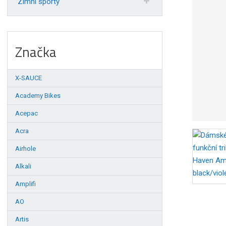
Zimní sporty
Značka
X-SAUCE
Academy Bikes
Acepac
Acra
Airhole
Alkali
Amplifi
AO
Artis