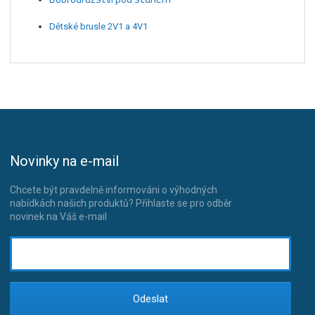
Dětské brusle 2V1 a 4V1
Novinky na e-mail
Chcete být pravdelně informováni o výhodných
nabídkách našich produktů? Přihlaste se pro odběr
novinek na Váš e-mail
Odeslat