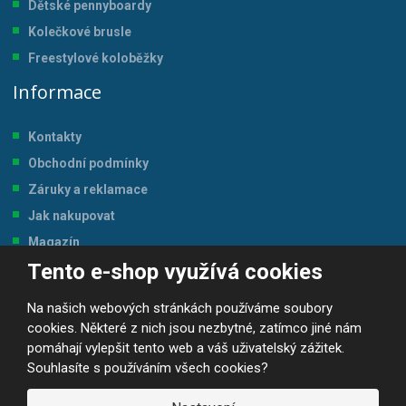
Dětské pennyboardy
Kolečkové brusle
Freestylové koloběžky
Informace
Kontakty
Obchodní podmínky
Záruky a reklamace
Jak nakupovat
Magazín
Tento e-shop využívá cookies
Tabulka velikostí
Na našich webových stránkách používáme soubory
cookies. Některé z nich jsou nezbytné, zatímco jiné nám
pomáhají vylepšit tento web a váš uživatelský zážitek.
Souhlasíte s používáním všech cookies?
© 2026, JP-SPORT.CZ SPORTOVNÍ POTŘEBY
Prohlášení o přístupnosti
|
Mapa stránek
|
|
GDPR