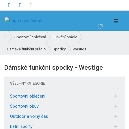
V
☰
y
h
Ú
Sportovní oblečení
Funkční prádlo
l
v
e
Westige
Dámské funkční prádlo
Spodky
o
d
d
n
a
Dámské funkční spodky - Westige
í
t
s
t
VŠECHNY KATEGORIE
r
a
Sportovní oblečení
n
Sportovní obuv
a
Outdoor a volný čas
Letní sporty