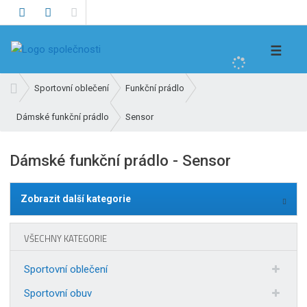
V
☰
y
h
Ú
Sportovní oblečení
Funkční prádlo
l
v
e
Sensor
Dámské funkční prádlo
o
d
d
n
a
Dámské funkční prádlo - Sensor
í
t
s
t
Zobrazit další kategorie
r
a
VŠECHNY KATEGORIE
n
a
Sportovní oblečení
Sportovní obuv