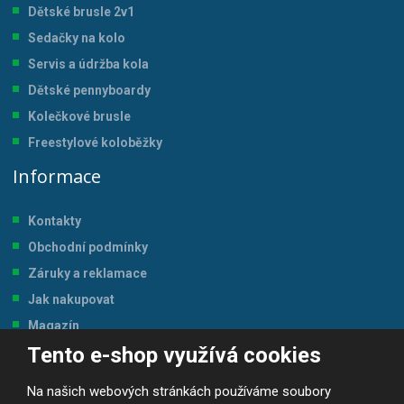
Dětské brusle 2v1
Sedačky na kolo
Servis a údržba kol
a
Dětské pennyboardy
Kolečkové brusle
Freestylové koloběžky
Informace
Kontakty
Obchodní podmínky
Záruky a reklamace
Jak nakupovat
Magazín
Tento e-shop využívá cookies
Tabulka velikostí
Na našich webových stránkách používáme soubory