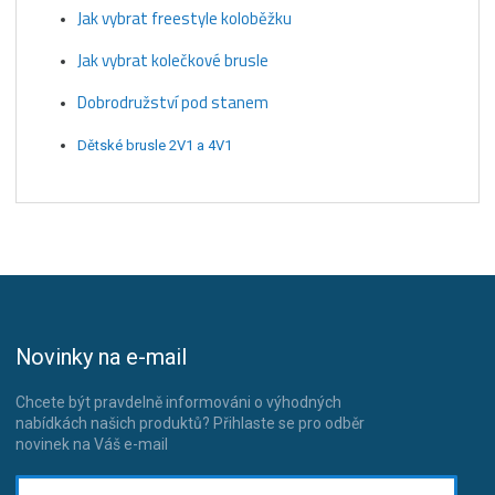
Jak vybrat freestyle koloběžku
Jak vybrat kolečkové brusle
Dobrodružství pod stanem
Dětské brusle 2V1 a 4V1
Novinky na e-mail
Chcete být pravdelně informováni o výhodných
nabídkách našich produktů? Přihlaste se pro odběr
novinek na Váš e-mail