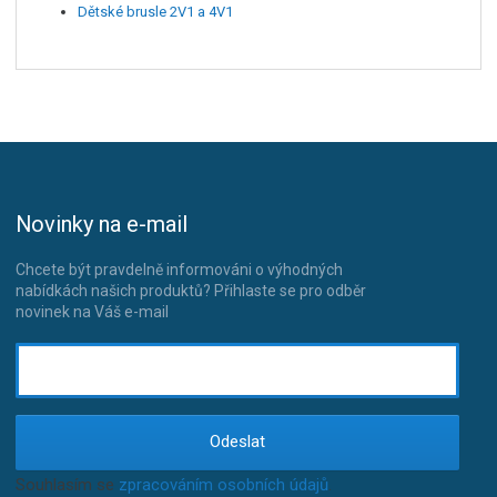
Dětské brusle 2V1 a 4V1
Novinky na e-mail
Chcete být pravdelně informováni o výhodných
nabídkách našich produktů? Přihlaste se pro odběr
novinek na Váš e-mail
Odeslat
Souhlasím se
zpracováním osobních údajů
.