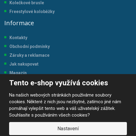
Kolečkové brusle
Freestylové koloběžky
Informace
Kontakty
Obchodní podmínky
Záruky a reklamace
Jak nakupovat
Magazín
Tento e-shop využívá cookies
Tabulka velikostí
Na našich webových stránkách používáme soubory
cookies. Některé z nich jsou nezbytné, zatímco jiné nám
pomáhají vylepšit tento web a váš uživatelský zážitek.
Souhlasíte s používáním všech cookies?
© 2026, JP-SPORT.CZ SPORTOVNÍ POTŘEBY
Prohlášení o přístupnosti
|
Mapa stránek
|
|
GDPR
Nastavení
E
B
VYROBILA