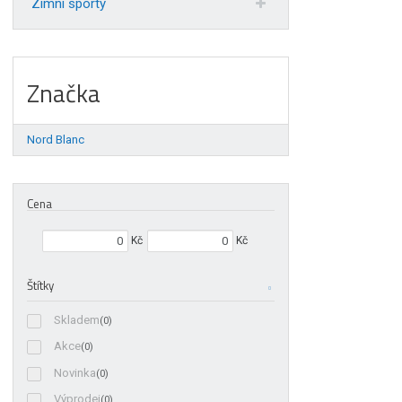
Zimní sporty
Značka
Nord Blanc
Cena
Min. hodnota
Max. hodnota
Kč
Kč
Štítky
Skladem
(0)
Akce
(0)
Novinka
(0)
Výprodej
(0)