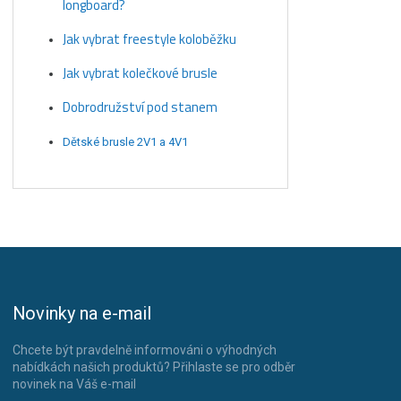
longboard?
Jak vybrat freestyle koloběžku
Jak vybrat kolečkové brusle
Dobrodružství pod stanem
Dětské brusle 2V1 a 4V1
Novinky na e-mail
Chcete být pravdelně informováni o výhodných
nabídkách našich produktů? Přihlaste se pro odběr
novinek na Váš e-mail