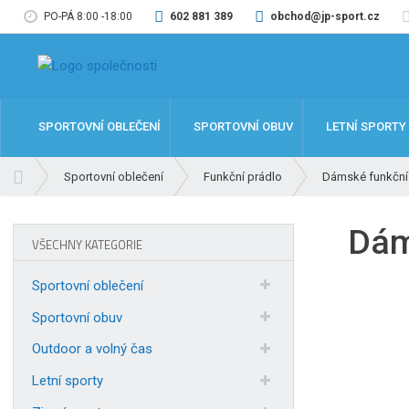
PO-PÁ 8:00 -18:00
602 881 389
obchod@jp-sport.cz
SPORTOVNÍ OBLEČENÍ
SPORTOVNÍ OBUV
LETNÍ SPORTY
Ú
Sportovní oblečení
Funkční prádlo
Dámské funkční
v
o
Dám
d
VŠECHNY KATEGORIE
n
í
Sportovní oblečení
s
t
Sportovní obuv
r
Outdoor a volný čas
a
n
Letní sporty
a