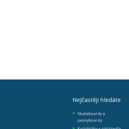
Nejčastěji hledáte
Skateboardy a
pennyboardy
Koloběžky a odrážedla