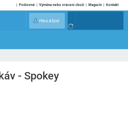
Poštovné
Výměna nebo vrácení zboží
Magazín
Kontakt
V
PŘIHLÁŠENÍ
y
h
l
e
d
a
t
káv - Spokey