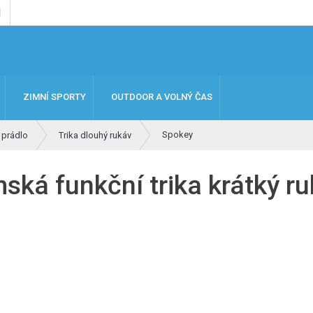
ZIMNÍ SPORTY
OUTDOOR A VOLNÝ ČAS
Spokey
 prádlo
Trika dlouhý rukáv
ská funkční trika krátký ru