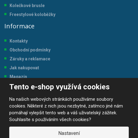
Kolečkové brusle
Freestylové koloběžky
Informace
Kontakty
Obchodní podmínky
Záruky a reklamace
Jak nakupovat
Magazín
Tento e-shop využívá cookies
Tabulka velikostí
Na našich webových stránkách používáme soubory
cookies. Některé z nich jsou nezbytné, zatímco jiné nám
pomáhají vylepšit tento web a váš uživatelský zážitek.
Souhlasíte s používáním všech cookies?
© 2026, JP-SPORT.CZ SPORTOVNÍ POTŘEBY
Prohlášení o přístupnosti
|
Mapa stránek
|
|
GDPR
Nastavení
E