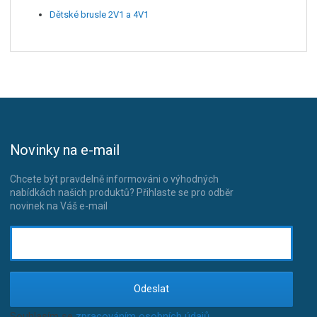
Dětské brusle 2V1 a 4V1
Novinky na e-mail
Chcete být pravdelně informováni o výhodných
nabídkách našich produktů? Přihlaste se pro odběr
novinek na Váš e-mail
Odeslat
Souhlasím se
zpracováním osobních údajů
.