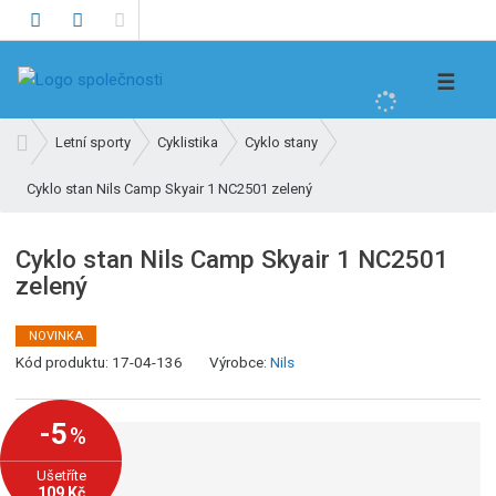
V
☰
y
h
Ú
Letní sporty
Cyklistika
Cyklo stany
l
v
e
Cyklo stan Nils Camp Skyair 1 NC2501 zelený
o
d
d
n
a
Cyklo stan Nils Camp Skyair 1 NC2501
í
t
zelený
s
t
r
NOVINKA
K
a
Kód produktu:
17-04-136
Výrobce:
Nils
ó
n
d
a
-5
%
v
ý
Ušetříte
r
109 Kč