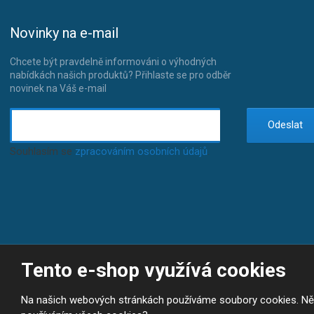
Novinky na e-mail
Chcete být pravdelně informováni o výhodných
nabídkách našich produktů? Přihlaste se pro odběr
novinek na Váš e-mail
Odeslat
Souhlasím se
zpracováním osobních údajů
.
Tento e-shop využívá cookies
© 2026, JP-SPORT.CZ SPORTOVNÍ POTŘEBY
Prohlášení o přístupnosti
|
Mapa stránek
|
|
GDPR
E
Na našich webových stránkách používáme soubory cookies. Někte
B
VYROBILA
R