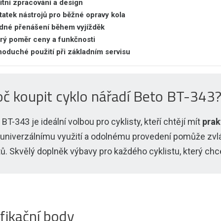
litní zpracování a design
tatek nástrojů pro běžné opravy kola
dné přenášení během vyjížděk
rý poměr ceny a funkčnosti
noduché použití při základním servisu
oč koupit cyklo nářadí Beto BT-343
 BT-343 je ideální volbou pro cyklisty, kteří chtějí mít
prak
 univerzálnímu využití a odolnému provedení pomůže zvl
tů. Skvělý doplněk výbavy pro každého cyklistu, který chc
fikační body