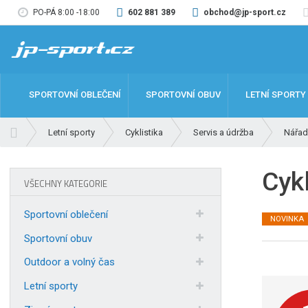
PO-PÁ 8:00 -18:00
602 881 389
obchod@jp-sport.cz
SPORTOVNÍ OBLEČENÍ
SPORTOVNÍ OBUV
LETNÍ SPORTY
Ú
Letní sporty
Cyklistika
Servis a údržba
Nářad
v
o
Cyk
d
VŠECHNY KATEGORIE
n
í
Sportovní oblečení
NOVINKA
s
t
Sportovní obuv
r
Outdoor a volný čas
a
n
Letní sporty
a