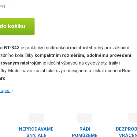
DPH
 do košíku
to BT-343
je praktický multifunkční multitool vhodný pro základní
ízdního kola. Díky
kompaktním rozměrům, odolnému provedení
egrovaným nástrojům
je ideální výbavou na cyklovýlety, traily i
žďky. Model navíc zaujal také svým designem a získal ocenění
Red
ard
.
 popis
NEPRODÁVÁME
RÁDI
BEZPRO
SNY, ALE
POMŮŽEME
VRÁCEN