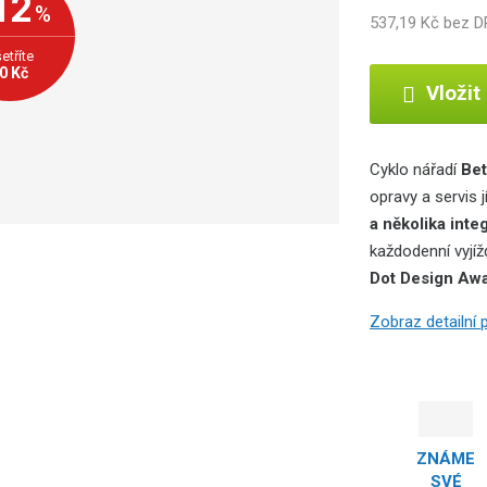
12
%
537,19 Kč bez 
b
c
etříte
e
0 Kč
Vložit
:
8
5
9
Cyklo nářadí
Be
5
opravy a servis j
5
a několika int
6
každodenní vyjí
7
Dot Design Aw
4
7
Zobraz detailní
3
0
6
7
ZNÁME
SVÉ