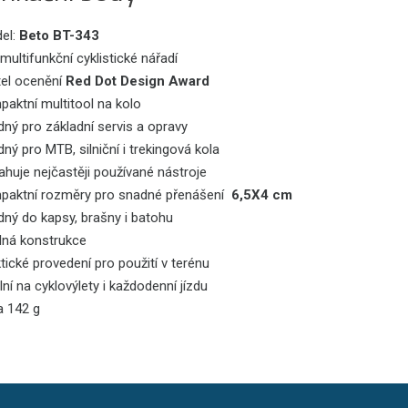
el:
Beto BT-343
 multifunkční cyklistické nářadí
tel ocenění
Red Dot Design Award
aktní multitool na kolo
ný pro základní servis a opravy
ný pro MTB, silniční i trekingová kola
huje nejčastěji používané nástroje
paktní rozměry pro snadné přenášení
6,5X4 cm
dný do kapsy, brašny i batohu
lná konstrukce
tické provedení pro použití v terénu
lní na cyklovýlety i každodenní jízdu
a 142 g