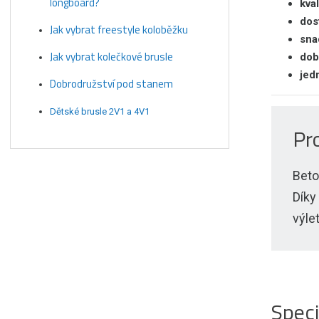
longboard?
kva
dos
Jak vybrat freestyle koloběžku
sna
Jak vybrat kolečkové brusle
dob
jed
Dobrodružství pod stanem
Dětské brusle 2V1 a 4V1
Pr
Beto
Díky
výle
Speci