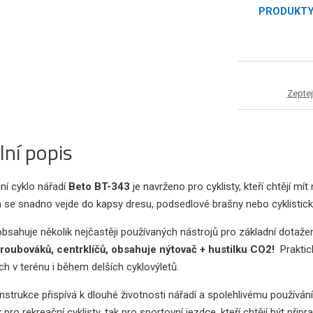
PRODUKT
Zeptej
lní popis
ní cyklo nářadí
Beto BT-343
je navrženo pro cyklisty, kteří chtějí mít
e snadno vejde do kapsy dresu, podsedlové brašny nebo cyklistického
obsahuje několik nejčastěji používaných nástrojů pro základní dotaž
roubováků, centrklíčů, obsahuje nýtovač + hustilku CO2!
Prakti
ch v terénu i během delších cyklovýletů.
strukce přispívá k dlouhé životnosti nářadí a spolehlivému používání 
 pro rekreační cyklisty, tak pro sportovní jezdce, kteří chtějí být při