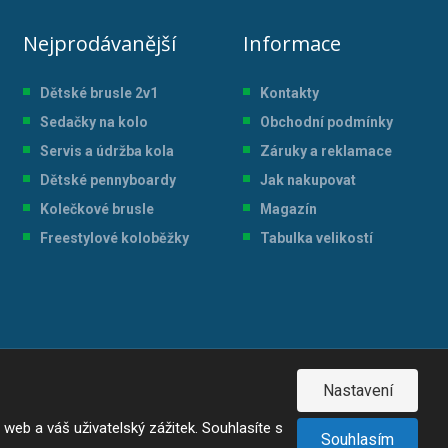
Nejprodávanější
Informace
Dětské brusle 2v1
Kontakty
Sedačky na kolo
Obchodní podmínky
Servis a údržba kol
a
Záruky a reklamace
Dětské pennyboardy
Jak nakupovat
Kolečkové brusle
Magazín
Freestylové koloběžky
Tabulka velikostí
Nastavení
eb a váš uživatelský zážitek. Souhlasíte s
Souhlasím