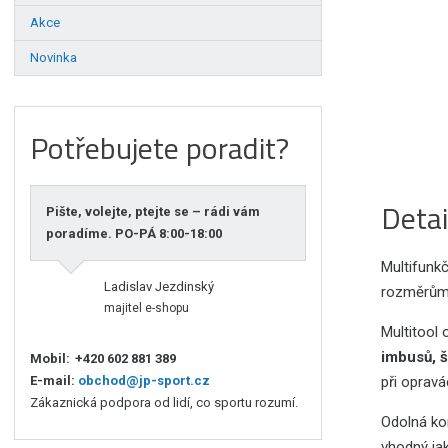
Akce
Novinka
Potřebujete poradit?
Detai
Pište, volejte, ptejte se – rádi vám
poradíme. PO-PÁ 8:00-18:00
Multifunkč
Ladislav Jezdinský
rozměrům s
majitel e-shopu
Multitool 
imbusů, š
Mobil:
+420 602 881 389
E-mail:
obchod@jp-sport.cz
při opravá
Zákaznická podpora od lidí, co sportu rozumí.
Odolná kon
vhodný jak