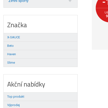
-
Zimní sporty
Uš
9
Značka
X-SAUCE
Beto
Haven
Slime
Akční nabídky
Top produkt
Výprodej