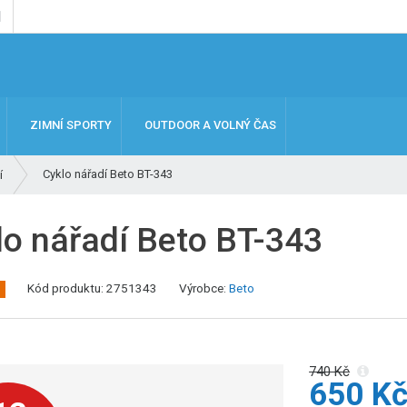
ZIMNÍ SPORTY
OUTDOOR A VOLNÝ ČAS
Cyklo nářadí Beto BT-343
í
lo nářadí Beto BT-343
K
Kód produktu:
2751343
Výrobce:
Beto
ó
d
v
ý
740 Kč
650 K
r
o