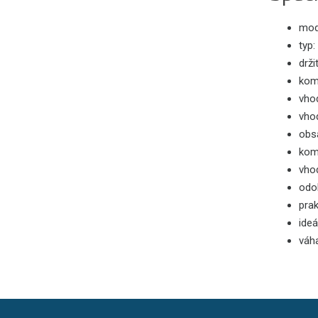
mod
typ:
drži
komp
vhod
vhod
obsa
kom
vho
odo
prak
ideá
váh