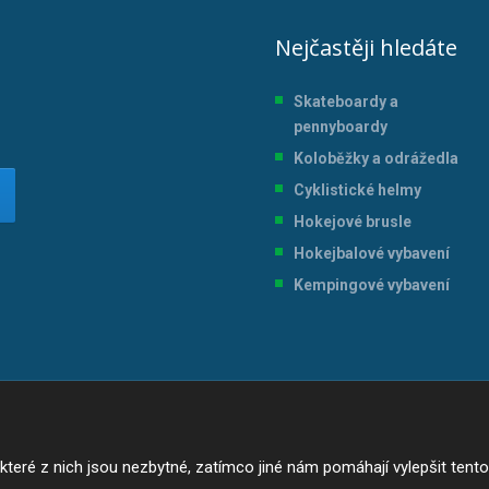
Nejčastěji hledáte
Skateboardy a
pennyboardy
Koloběžky a odrážedla
Cyklistické helmy
Hokejové brusle
Hokejbalové vybavení
Kempingové vybavení
ré z nich jsou nezbytné, zatímco jiné nám pomáhají vylepšit tento w