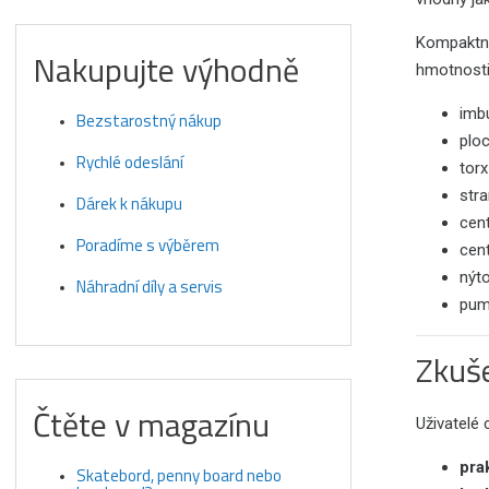
Kompaktní 
Nakupujte výhodně
hmotnosti
imbu
Bezstarostný nákup
plo
Rychlé odeslání
tor
str
Dárek k nákupu
cent
Poradíme s výběrem
cent
nýt
Náhradní díly a servis
pum
Zkuše
Čtěte v magazínu
Uživatelé 
pra
Skatebord, penny board nebo