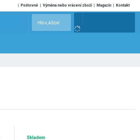
Poštovné
Výměna nebo vrácení zboží
Magazín
Kontakt
V
PŘIHLÁŠENÍ
y
h
l
e
d
a
t
č
Skladem