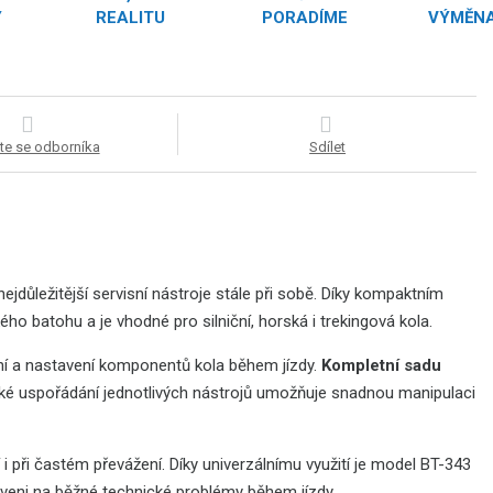
Y
REALITU
PORADÍME
VÝMĚNA
te se odborníka
Sdílet
 nejdůležitější servisní nástroje stále při sobě. Díky kompaktním
 batohu a je vhodné pro silniční, horská i trekingová kola.
ení a nastavení komponentů kola během jízdy.
Kompletní sadu
cké uspořádání jednotlivých nástrojů umožňuje snadnou manipulaci
i při častém převážení. Díky univerzálnímu využití je model BT-343
praveni na běžné technické problémy během jízdy.