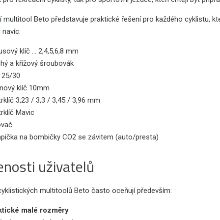
multitool Beto představuje praktické řešení pro každého cyklistu, kt
 navíc.
sový klíč ... 2,4,5,6,8 mm
chý a křížový šroubovák
x 25/30
anový klíč 10mm
rklíč 3,23 / 3,3 / 3,45 / 3,96 mm
rklíč Mavic
ovač
pička na bombičky CO2 se závitem (auto/presta)
nosti uživatelů
cyklistických multitoolů Beto často oceňují především:
ktické malé rozměry