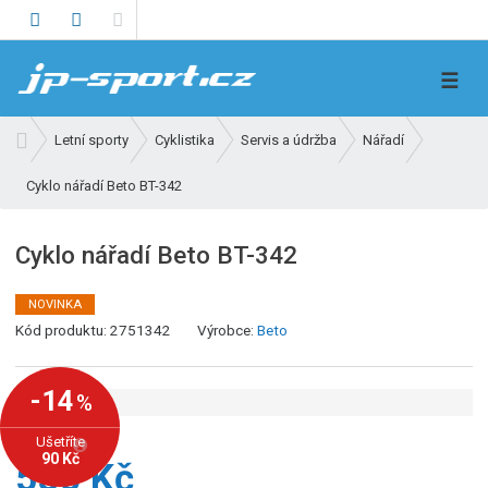
V
☰
y
h
Ú
Letní sporty
Cyklistika
Servis a údržba
Nářadí
l
v
e
Cyklo nářadí Beto BT-342
o
d
d
n
a
Cyklo nářadí Beto BT-342
í
t
s
NOVINKA
t
K
Kód produktu:
2751342
Výrobce:
Beto
r
ó
a
d
n
-14
%
v
a
ý
Ušetříte
640 Kč
r
90 Kč
550 Kč
o