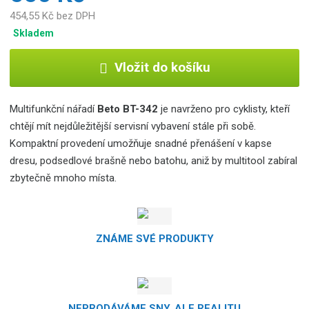
b
454,55 Kč bez DPH
c
Skladem
e
:
Vložit do košíku
5
9
5
Multifunkční nářadí
Beto BT-342
je navrženo pro cyklisty, kteří
5
chtějí mít nejdůležitější servisní vybavení stále při sobě.
6
7
Kompaktní provedení umožňuje snadné přenášení v kapse
4
dresu, podsedlové brašně nebo batohu, aniž by multitool zabíral
7
zbytečně mnoho místa.
3
0
4
3
ZNÁME SVÉ PRODUKTY
NEPRODÁVÁME SNY, ALE REALITU