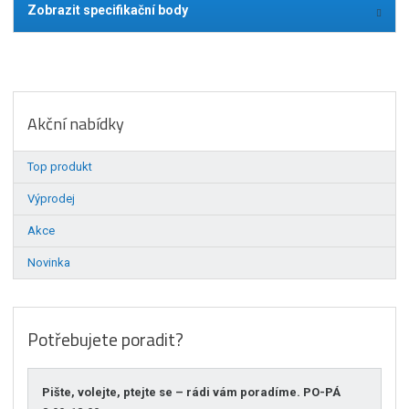
Zobrazit specifikační body
Akční nabídky
Top produkt
Výprodej
Akce
Novinka
Potřebujete poradit?
Pište, volejte, ptejte se – rádi vám poradíme. PO-PÁ