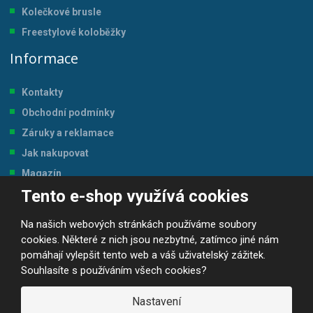
Kolečkové brusle
Freestylové koloběžky
Informace
Kontakty
Obchodní podmínky
Záruky a reklamace
Jak nakupovat
Magazín
Tento e-shop využívá cookies
Tabulka velikostí
Na našich webových stránkách používáme soubory
cookies. Některé z nich jsou nezbytné, zatímco jiné nám
pomáhají vylepšit tento web a váš uživatelský zážitek.
Souhlasíte s používáním všech cookies?
© 2026, JP-SPORT.CZ SPORTOVNÍ POTŘEBY
Prohlášení o přístupnosti
|
Mapa stránek
|
|
GDPR
Nastavení
E
B