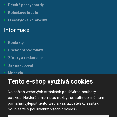
Dětské pennyboardy
Kolečkové brusle
Freestylové koloběžky
Informace
Kontakty
Obchodní podmínky
Záruky a reklamace
Jak nakupovat
Magazín
Tento e-shop využívá cookies
Tabulka velikostí
Na našich webových stránkách používáme soubory
cookies. Některé z nich jsou nezbytné, zatímco jiné nám
pomáhají vylepšit tento web a váš uživatelský zážitek.
Souhlasíte s používáním všech cookies?
© 2026, JP-SPORT.CZ SPORTOVNÍ POTŘEBY
Prohlášení o přístupnosti
|
Mapa stránek
|
|
GDPR