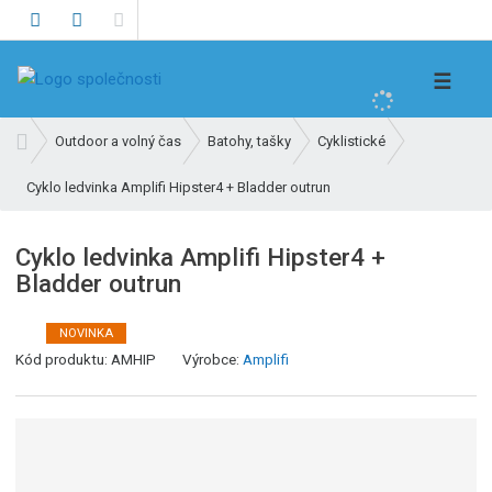
V
☰
y
h
Ú
Outdoor a volný čas
Batohy, tašky
Cyklistické
l
v
e
Cyklo ledvinka Amplifi Hipster4 + Bladder outrun
o
d
d
n
a
Cyklo ledvinka Amplifi Hipster4 +
í
t
Bladder outrun
s
t
r
NOVINKA
a
Kód produktu:
AMHIP
Výrobce:
Amplifi
n
a