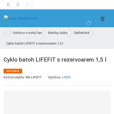
V
☰
y
h
Ú
Outdoor a volný čas
Batohy, tašky
Cyklistické
l
v
e
Cyklo batoh LIFEFIT s rezervoarem 1,5 l
o
d
d
n
a
Cyklo batoh LIFEFIT s rezervoarem 1,5 l
í
t
s
NOVINKA
t
K
Kód produktu:
BA-LIFEFIT
Výrobce:
Lifefit
r
ó
a
d
n
v
a
ý
r
o