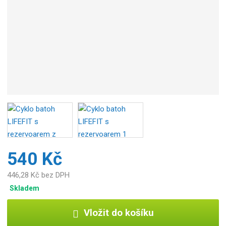
b
c
e
:
4
8
9
1
2
2
3
1
1
7
540 Kč
5
3
446,28 Kč bez DPH
0
Skladem
Vložit do košíku