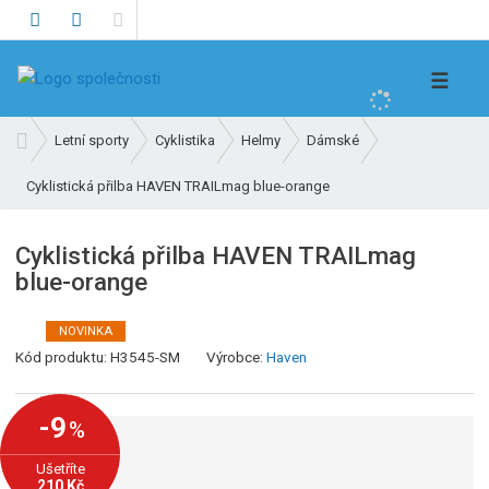
V
☰
y
h
Ú
Letní sporty
Cyklistika
Helmy
Dámské
l
v
e
Cyklistická přilba HAVEN TRAILmag blue-orange
o
d
d
n
a
Cyklistická přilba HAVEN TRAILmag
í
t
blue-orange
s
t
r
NOVINKA
a
Kód produktu:
H3545-SM
Výrobce:
Haven
n
a
-9
%
Ušetříte
210 Kč