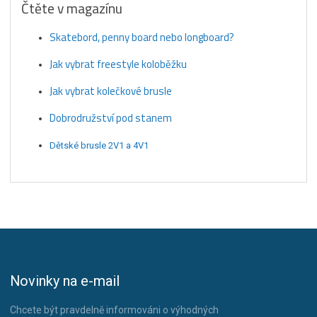
Čtěte v magazínu
Skatebord, penny board nebo longboard?
Jak vybrat freestyle koloběžku
Jak vybrat kolečkové brusle
Dobrodružství pod stanem
Dětské brusle 2V1 a 4V1
Novinky na e-mail
Chcete být pravdelně informováni o výhodných