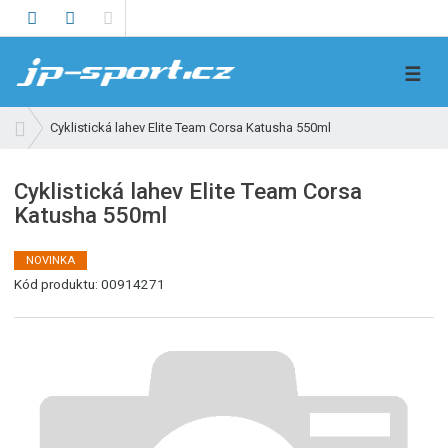
V
☰
y
h
Ú
Cyklistická lahev Elite Team Corsa Katusha 550ml
l
v
e
o
Cyklistická lahev Elite Team Corsa
d
d
Katusha 550ml
n
a
í
t
s
NOVINKA
t
Kód produktu:
00914271
r
a
n
a