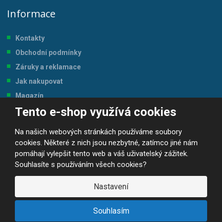
Informace
Kontakty
Obchodní podmínky
Záruky a reklamace
Jak nakupovat
Magazín
Tento e-shop využívá cookies
Tabulka velikostí
Na našich webových stránkách používáme soubory
cookies. Některé z nich jsou nezbytné, zatímco jiné nám
pomáhají vylepšit tento web a váš uživatelský zážitek.
Souhlasíte s používáním všech cookies?
© 2026, JP-SPORT.CZ SPORTOVNÍ POTŘEBY
Prohlášení o přístupnosti
|
Mapa stránek
|
|
GDPR
Nastavení
E
B
VYROBILA
R
Á
Souhlasím
N
A