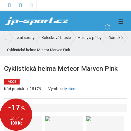
V
☰
y
h
Ú
Letní sporty
Kolečkové brusle
Helmy a přilby
Dámské
l
v
e
Cyklistická helma Meteor Marven Pink
o
d
d
n
a
Cyklistická helma Meteor Marven Pink
í
t
s
AKCE
t
K
Kód produktu:
25179
Výrobce:
Meteor
r
ó
a
d
n
-17
%
v
a
ý
Ušetříte
r
100 Kč
o