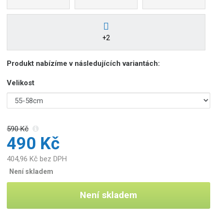
b
c
e
:
+2
5
9
Produkt nabízíme v následujících variantách:
0
0
Velikost
7
2
4
0
590 Kč
6
490 Kč
1
2
404,96 Kč bez DPH
7
Není skladem
9
Není skladem