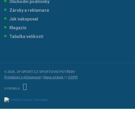
Obchodní podmínky
Záruky a reklamace
Jak nakupovat
Magazín
Tabulka velikostí
© 2026, JP-SPORT.CZ SPORTOVNÍ POTŘEBY
Prohlášení o přístupnosti
|
Mapa stránek
|
|
GDPR
E
B
VYROBILA
R
Á
N
A
.
C
Z