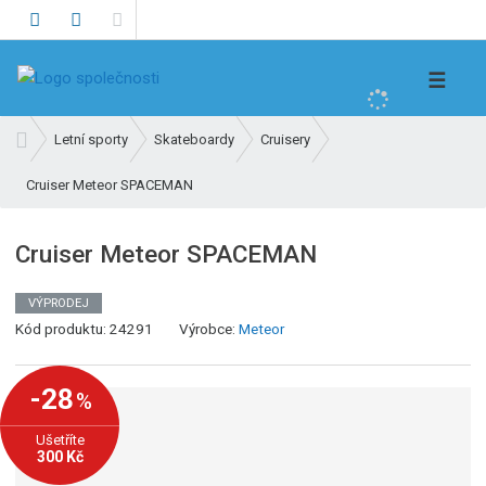
V
☰
y
h
Ú
Letní sporty
Skateboardy
Cruisery
l
v
e
Cruiser Meteor SPACEMAN
o
d
d
n
a
Cruiser Meteor SPACEMAN
í
t
s
VÝPRODEJ
t
K
Kód produktu:
24291
Výrobce:
Meteor
r
ó
a
d
n
-28
%
v
a
ý
Ušetříte
r
300 Kč
o