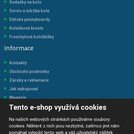
Sedačky na kolo
Servis a údržba kol
a
Dětské pennyboardy
Kolečkové brusle
Freestylové koloběžky
Informace
Kontakty
Obchodní podmínky
Záruky a reklamace
Jak nakupovat
Magazín
Tento e-shop využívá cookies
Tabulka velikostí
Na našich webových stránkách používáme soubory
cookies. Některé z nich jsou nezbytné, zatímco jiné nám
pomáhají vylepšit tento web a váš uživatelský zážitek.