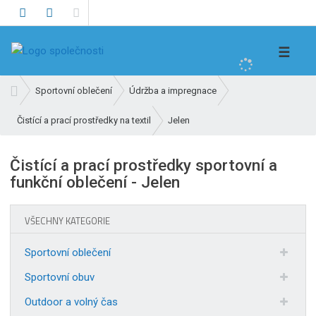
V
☰
y
h
Ú
Sportovní oblečení
Údržba a impregnace
l
v
e
Jelen
Čistící a prací prostředky na textil
o
d
d
n
a
Čistící a prací prostředky sportovní a
í
t
funkční oblečení - Jelen
s
t
r
VŠECHNY KATEGORIE
a
n
Sportovní oblečení
a
Sportovní obuv
Outdoor a volný čas