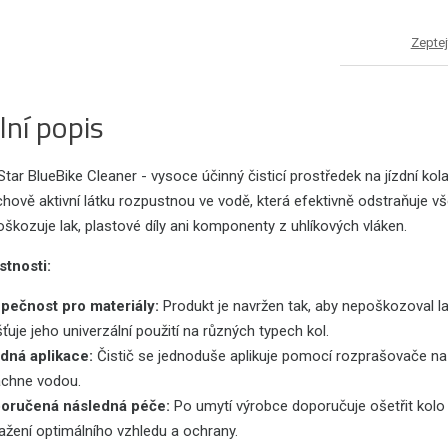
Zeptej
lní popis
 Star BlueBike Cleaner - vysoce účinný čisticí prostředek na jízdní
hově aktivní látku rozpustnou ve vodě, která efektivně odstraňuje vš
škozuje lak, plastové díly ani komponenty z uhlíkových vláken.
stnosti:
pečnost pro materiály:
Produkt je navržen tak, aby nepoškozoval lak
šťuje jeho univerzální použití na různých typech kol.
dná aplikace:
Čistič se jednoduše aplikuje pomocí rozprašovače na 
áchne vodou.
oručená následná péče:
Po umytí výrobce doporučuje ošetřit kolo
ažení optimálního vzhledu a ochrany.