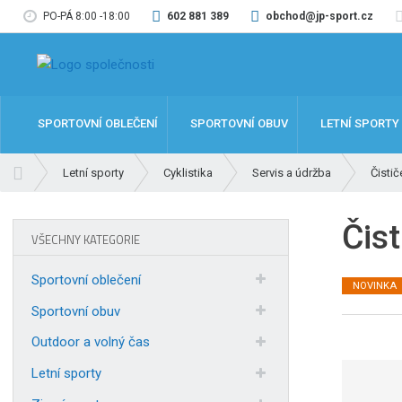
PO-PÁ 8:00 -18:00
602 881 389
obchod@jp-sport.cz
SPORTOVNÍ OBLEČENÍ
SPORTOVNÍ OBUV
LETNÍ SPORTY
Ú
Letní sporty
Cyklistika
Servis a údržba
Čistič
v
o
Čist
d
VŠECHNY KATEGORIE
n
í
Sportovní oblečení
NOVINKA
s
t
Sportovní obuv
r
Outdoor a volný čas
a
n
Letní sporty
a