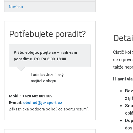
Novinka
Potřebujete poradit?
Detai
Čistič kol
Pište, volejte, ptejte se – rádi vám
poradíme. PO-PÁ 8:00-18:00
se o povrc
takže nepo
Ladislav Jezdinský
Hlavní vla
majitel e-shopu
Bez
Mobil:
+420 602 881 389
zaji
E-mail:
obchod@jp-sport.cz
Sna
Zákaznická podpora od lidí, co sportu rozumí.
opl
Dop
dos