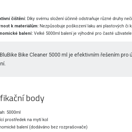
tivní čištění:
Díky svému složení účinně odstraňuje různé druhy neči
rnost k materiálům:
Nezpůsobuje poškození laku ani plastových či k
nomické balení:
Velké 5000ml balení je výhodné pro časté uživatel
 BluBike Bike Cleaner 5000 ml je efektivním řešením pro ú
ní.
fikační body
ah: 5000ml
ící prostředek na mytí kol
nomické balení (dodáváno bez rozprašovače)