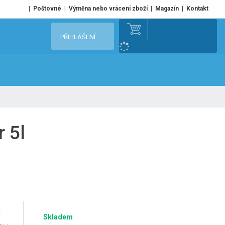
Poštovné
Výměna nebo vrácení zboží
Magazín
Kontakt
V
PŘIHLÁŠENÍ
y
h
l
e
d
a
t
r 5l
č
Skladem