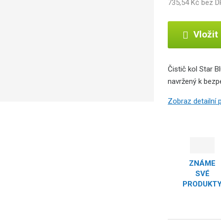
735,54 Kč bez 
b
c
e
Vložit
:
8
0
Čistič kol Star B
2
navržený k bezp
0
6
Zobraz detailní
1
7
2
0
0
2
ZNÁME
6
SVÉ
PRODUKT
8