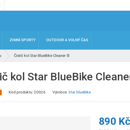
ZIMNÍ SPORTY
OUTDOOR A VOLNÝ ČAS
Čistič kol Star BlueBike Cleaner 5l
e
ič kol Star BlueBike Cleane
K
Kód produktu:
20026
Výrobce:
Star blueBike
ó
d
v
ý
890 K
r
o