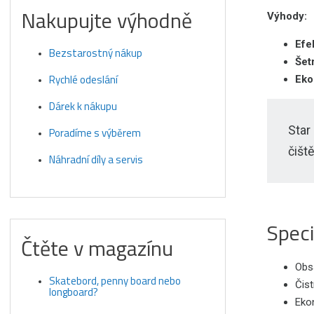
Nakupujte výhodně
Výhody:
Efek
Bezstarostný nákup
Šet
Rychlé odeslání
Eko
Dárek k nákupu
Star
Poradíme s výběrem
čiště
Náhradní díly a servis
Speci
Čtěte v magazínu
Obs
Skatebord, penny board nebo
Čist
longboard?
Eko