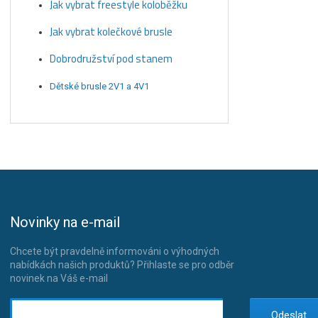
Jak vybrat freestyle koloběžku
Jak vybrat kolečkové brusle
Dobrodružství pod stanem
Dětské brusle 2V1 a 4V1
Novinky na e-mail
Chcete být pravdelně informováni o výhodných
nabídkách našich produktů? Přihlaste se pro odběr
novinek na Váš e-mail
Odeslat