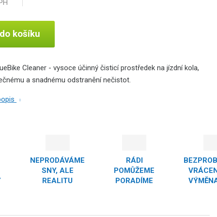
DPH
 do košíku
lueBike Cleaner - vysoce účinný čisticí prostředek na jízdní kola,
ečnému a snadnému odstranění nečistot.
 popis
NEPRODÁVÁME
RÁDI
BEZPRO
SNY, ALE
POMŮŽEME
VRÁCEN
Y
REALITU
PORADÍME
VÝMĚNA